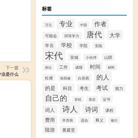
标签
专业
作者
万元
中国
唐代
大学
可能会
同等学力
学校
学员
学院
安陆
宋代
宣城
山阴
小伙伴
时间
工作
下一篇
成绩
材料
岗位
专业是什么
的人
杜甫
白居易
欧阳修
考试
的是
科目
考生
能力
自己的
证书
苏轼
英语
诗人
诗词
词人
课程
费用
释义
辛弃疾
适合
银行
陆游
黄庭坚