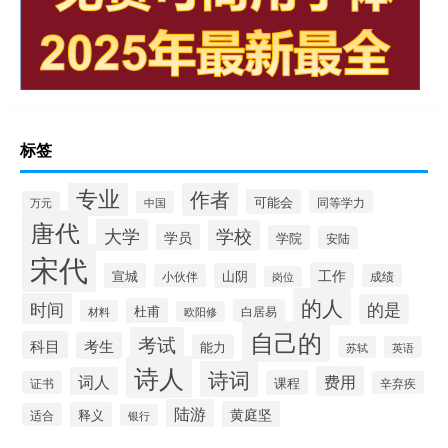
标签
专业
作者
可能会
同等学力
万元
中国
唐代
大学
学校
学员
学院
安陆
宋代
工作
宣城
山阴
小伙伴
成绩
岗位
的人
时间
的是
杜甫
白居易
材料
欧阳修
自己的
考试
科目
考生
能力
苏轼
英语
诗人
诗词
费用
词人
课程
证书
辛弃疾
陆游
黄庭坚
释义
适合
银行