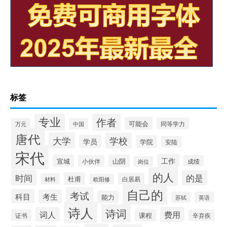
标签
专业
作者
可能会
同等学力
万元
中国
唐代
大学
学校
学员
学院
安陆
宋代
工作
宣城
山阴
小伙伴
成绩
岗位
的人
时间
的是
杜甫
白居易
材料
欧阳修
自己的
考试
科目
考生
能力
苏轼
英语
诗人
诗词
费用
词人
课程
证书
辛弃疾