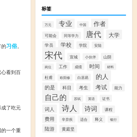
标签
专业
作者
万元
中国
唐代
大学
可能会
同等学力
学校
习俗
学员
学院
灯的
。
安陆
宋代
宣城
山阴
小伙伴
时间
工作
成绩
材料
岗位
忍心看到百
的人
杜甫
白居易
欧阳修
考试
的是
科目
考生
能力
自己的
证书
苏轼
英语
诗人
诗词
形成了吃元
词人
课程
费用
释义
辛弃疾
适合
银行
陆游
黄庭坚
国的一个重