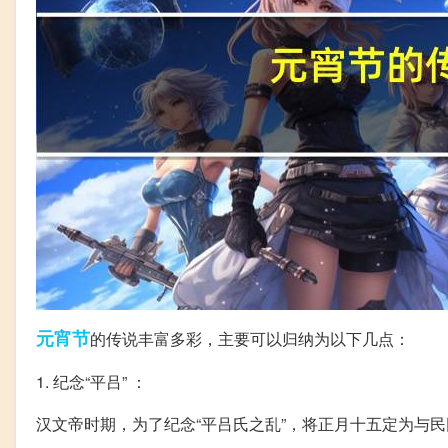
元宵节
的传说丰富多彩，主要可以归纳为以下几点：
1. 纪念“平吕” ：
汉文帝时期，为了纪念“平吕氏之乱”，将正月十五定为与