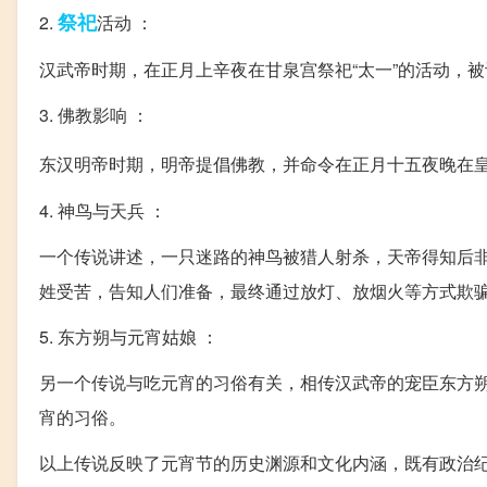
祭祀
2.
活动 ：
汉武帝时期，在正月上辛夜在甘泉宫祭祀“太一”的活动，
3. 佛教影响 ：
东汉明帝时期，明帝提倡佛教，并命令在正月十五夜晚在
4. 神鸟与天兵 ：
一个传说讲述，一只迷路的神鸟被猎人射杀，天帝得知后
姓受苦，告知人们准备，最终通过放灯、放烟火等方式欺
5. 东方朔与元宵姑娘 ：
另一个传说与吃元宵的习俗有关，相传汉武帝的宠臣东方
宵的习俗。
以上传说反映了元宵节的历史渊源和文化内涵，既有政治