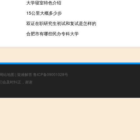
大学寝室特色介绍
15公里大概多少步
双证在职研究生初试和复试是怎样的
合肥市有哪些民办专科大学
网站地图
|
疑难解答
鲁ICP备09001028号
，我们会及时纠正，谢谢