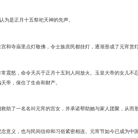
被认为是正月十五祭祀天神的先声。
皇宫和寺庙里点灯敬佛，令士族庶民都挂灯，逐渐形成了元宵赏
非常震怒，命令天兵于正月十五到人间放火。玉皇大帝的女儿不
骗天帝，保住了生命和财产。
朔救助了一名名叫元宵的宫女，并承诺帮助她与家人团聚，从而
纪念意义，也与民间信仰和习俗紧密相连。元宵节如今已成为中