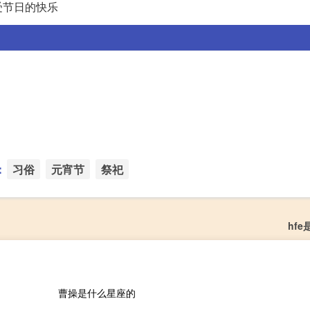
受节日的快乐
：
习俗
元宵节
祭祀
hf
曹操是什么星座的