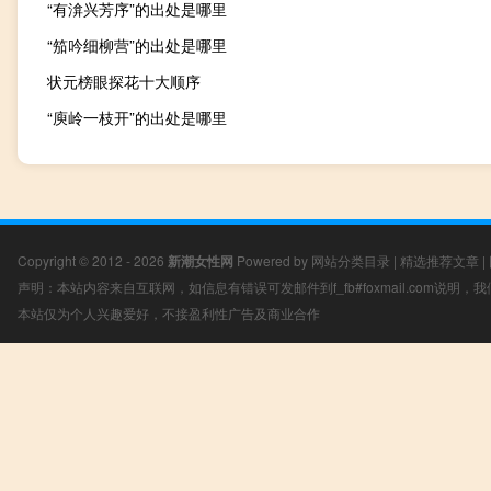
“有渰兴芳序”的出处是哪里
“笳吟细柳营”的出处是哪里
状元榜眼探花十大顺序
“庾岭一枝开”的出处是哪里
Copyright © 2012 - 2026
新潮女性网
Powered by
网站分类目录
|
精选推荐文章
|
声明：本站内容来自互联网，如信息有错误可发邮件到f_fb#foxmail.com说明
本站仅为个人兴趣爱好，不接盈利性广告及商业合作