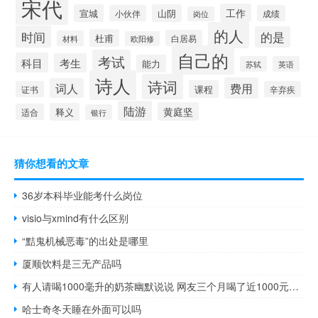
宋代
工作
宣城
山阴
小伙伴
成绩
岗位
的人
时间
的是
杜甫
白居易
材料
欧阳修
自己的
考试
科目
考生
能力
苏轼
英语
诗人
诗词
费用
词人
课程
证书
辛弃疾
陆游
黄庭坚
释义
适合
银行
猜你想看的文章
36岁本科毕业能考什么岗位
visio与xmind有什么区别
“黠鬼机械恶毒”的出处是哪里
厦顺饮料是三无产品吗
有人请喝1000毫升的奶茶幽默说说 网友三个月喝了近1000元的奶茶
哈士奇冬天睡在外面可以吗