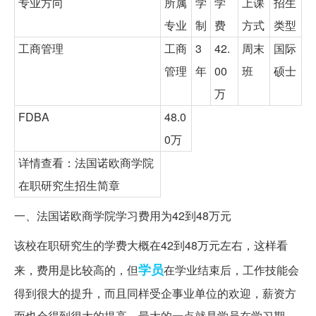
专业方向
所属
学
学
上课
招生
专业
制
费
方式
类型
工商管理
工商
3
42.
周末
国际
管理
年
00
班
硕士
万
FDBA
48.0
0万
详情查看：法国诺欧商学院
在职研究生招生简章
一、法国诺欧商学院学习费用为42到48万元
该校在职研究生的学费大概在42到48万元左右，这样看
学员
来，费用是比较高的，但
在学业结束后，工作技能会
得到很大的提升，而且同样受企事业单位的欢迎，薪资方
面也会得到很大的提高。最大的一点就是学员在学习期