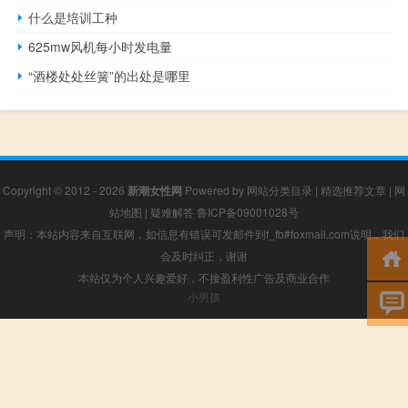
什么是培训工种
625mw风机每小时发电量
“酒楼处处丝簧”的出处是哪里
Copyright © 2012 - 2026
新潮女性网
Powered by
网站分类目录
|
精选推荐文章
|
网
站地图
|
疑难解答
鲁ICP备09001028号
声明：本站内容来自互联网，如信息有错误可发邮件到f_fb#foxmail.com说明，我们
会及时纠正，谢谢
本站仅为个人兴趣爱好，不接盈利性广告及商业合作
小男孩