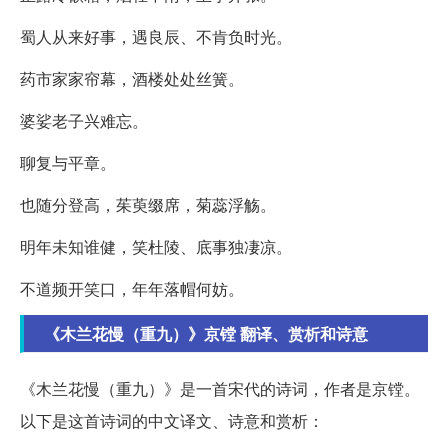
蜀人从来好事，遇良辰、不肯负时光。
药市家家帘幕，酒楼处处丝簧。
婆娑老子兴难忘。
聊复与平章。
也随分登高，茱萸缀席，菊蕊浮觞。
明年未知谁健，笑杜陵、底事独凄凉。
不道频开笑口，年年落帽何妨。
《木兰花慢（重九）》京镗 翻译、赏析和诗意
《木兰花慢（重九）》是一首宋代的诗词，作者是京镗。
以下是这首诗词的中文译文、诗意和赏析：