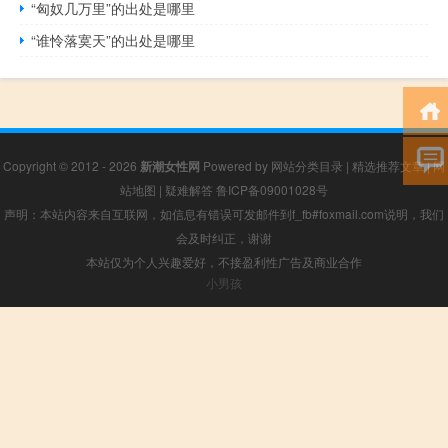
“匈奴几万里”的出处是哪里
“谁怜落寞天”的出处是哪里
Copyright © 2012 - 2026
新潮女性网
Powered by
网站分类目录
|
精选推荐文章
|
网
站地图
|
疑难解答
鲁ICP备09001028号
声明：本站内容来自互联网，如信息有错误可发邮件到f_fb#foxmail.com说明，我们
会及时纠正，谢谢
本站仅为个人兴趣爱好，不接盈利性广告及商业合作
小男孩