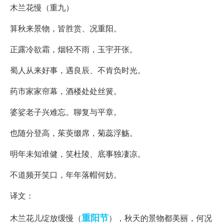
木兰花慢（重九）
算秋来景物，皆胜赏、况重阳。
正露冷欲霜，烟轻不雨，玉宇开张。
蜀人从来好事，遇良辰、不肯负时光。
药市家家帘幕，酒楼处处丝簧。
婆娑老子兴难忘。聊复与平章。
也随分登高，茱萸缀席，菊蕊浮觞。
明年未知谁健，笑杜陵、底事独凄凉。
不道频开笑口，年年落帽何妨。
译文：
重阳节
木兰花儿绽放缓慢（
），秋天的景物都美丽，何况