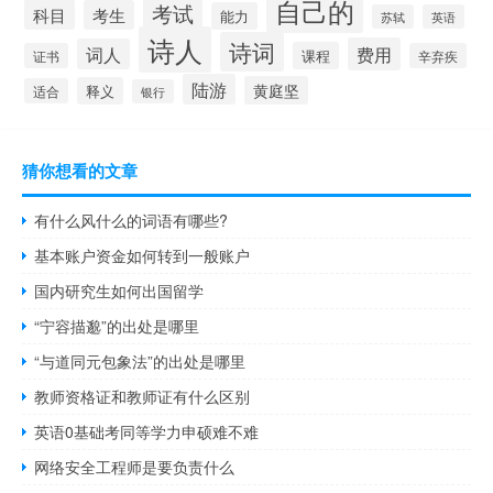
自己的
考试
科目
考生
能力
苏轼
英语
诗人
诗词
费用
词人
课程
证书
辛弃疾
陆游
黄庭坚
释义
适合
银行
猜你想看的文章
有什么风什么的词语有哪些?
基本账户资金如何转到一般账户
国内研究生如何出国留学
“宁容描邈”的出处是哪里
“与道同元包象法”的出处是哪里
教师资格证和教师证有什么区别
英语0基础考同等学力申硕难不难
网络安全工程师是要负责什么