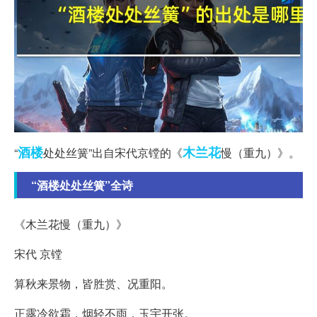
酒楼
木兰花
“
处处丝簧”出自宋代京镗的《
慢（重九）》。
“酒楼处处丝簧”全诗
《木兰花慢（重九）》
宋代 京镗
算秋来景物，皆胜赏、况重阳。
正露冷欲霜，烟轻不雨，玉宇开张。