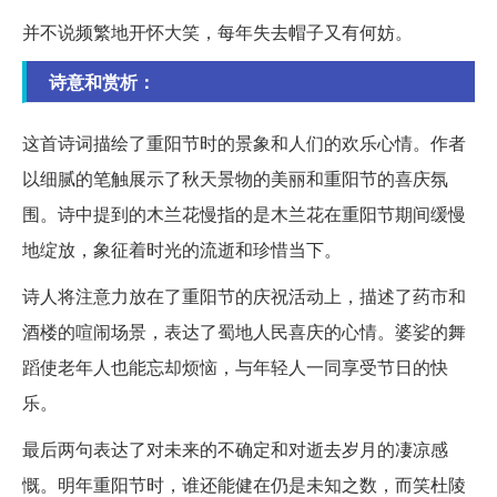
并不说频繁地开怀大笑，每年失去帽子又有何妨。
诗意和赏析：
这首诗词描绘了重阳节时的景象和人们的欢乐心情。作者
以细腻的笔触展示了秋天景物的美丽和重阳节的喜庆氛
围。诗中提到的木兰花慢指的是木兰花在重阳节期间缓慢
地绽放，象征着时光的流逝和珍惜当下。
诗人将注意力放在了重阳节的庆祝活动上，描述了药市和
酒楼的喧闹场景，表达了蜀地人民喜庆的心情。婆娑的舞
蹈使老年人也能忘却烦恼，与年轻人一同享受节日的快
乐。
最后两句表达了对未来的不确定和对逝去岁月的凄凉感
慨。明年重阳节时，谁还能健在仍是未知之数，而笑杜陵