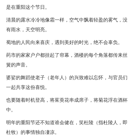
是在重阳这个节日。
清晨的露水冷冷地像霜一样，空气中飘着轻盈的雾气，没
有雨水，天空明亮。
蜀地的人民向来喜庆，遇到美好的时光，绝不会辜负。
药市的家家户户都挂起了帘幕，酒楼的每个角落都传来丝
簧的声音。
婆娑的舞蹈使老子（老年人）的兴致难以忘怀，与官员们
一起共享这份喜悦。
也要随着时机登高，将茱萸花串成席子，将菊花浮在酒杯
中。
明年的重阳节还不知道谁会健在，笑杜陵（指杜陵人，即
杜牧）的事情独自凄凉。