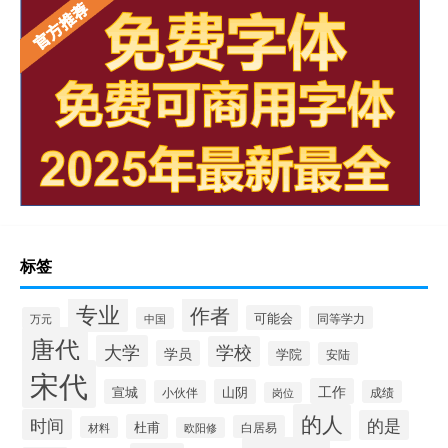
标签
专业
作者
可能会
同等学力
万元
中国
唐代
大学
学校
学员
学院
安陆
宋代
工作
宣城
山阴
小伙伴
成绩
岗位
的人
时间
的是
杜甫
白居易
材料
欧阳修