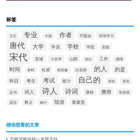
标签
专业
作者
可能会
同等学力
万元
中国
唐代
大学
学校
学员
学院
安陆
宋代
工作
宣城
山阴
小伙伴
成绩
岗位
的人
时间
的是
杜甫
白居易
材料
欧阳修
自己的
考试
科目
考生
能力
苏轼
英语
诗人
诗词
费用
词人
课程
证书
辛弃疾
陆游
黄庭坚
释义
适合
银行
猜你想看的文章
怎样才能当好一名班主任