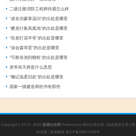
二级注册消防工程师待遇怎么样
“虚名但蒙寒温问”的出处是哪里
“夔龙行集凤凰池”的出处是哪里
“吹老灯花半萼”的出处是哪里
“涂会森璋罢”的出处是哪里
“可耐东池到晓蛙”的出处是哪里
虎爷张天师是什么意思
“懒记温柔旧处”的出处是哪里
国家一级建造师的书有那些
Copyright © 2012 - 2026
新潮女性网
Powered by
网站分类目录
|
精选推荐文章
|
网
站地图
|
疑难解答
鲁ICP备09001028号