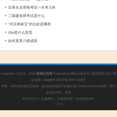
证券从业资格考试一共考几科
二级建造师考试是什么
“河宗来献宝”的出处是哪里
cba是什么意思
如何复查六级成绩
Copyright © 2012 - 2026
新潮女性网
Powered by
网站分类目录
|
精选推荐文章
|
网
站地图
|
疑难解答
鲁ICP备09001028号
声明：本站内容来自互联网，如信息有错误可发邮件到f_fb#foxmail.com说明，我们
会及时纠正，谢谢
本站仅为个人兴趣爱好，不接盈利性广告及商业合作
小男孩