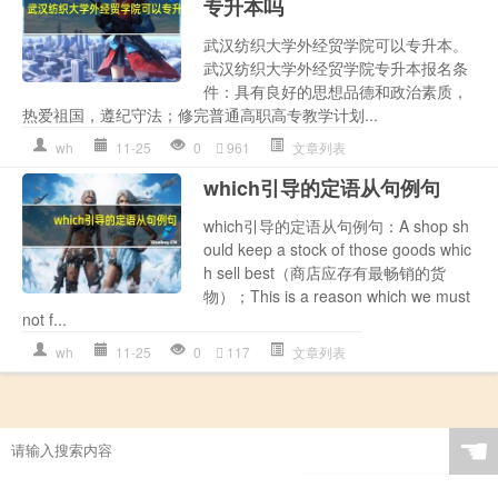
专升本吗
武汉纺织大学外经贸学院可以专升本。
武汉纺织大学外经贸学院专升本报名条
件：具有良好的思想品德和政治素质，
热爱祖国，遵纪守法；修完普通高职高专教学计划...
wh
11-25
0
961
文章列表
which引导的定语从句例句
which引导的定语从句例句：A shop sh
ould keep a stock of those goods whic
h sell best（商店应存有最畅销的货
物）；This is a reason which we must
not f...
wh
11-25
0
117
文章列表
☚