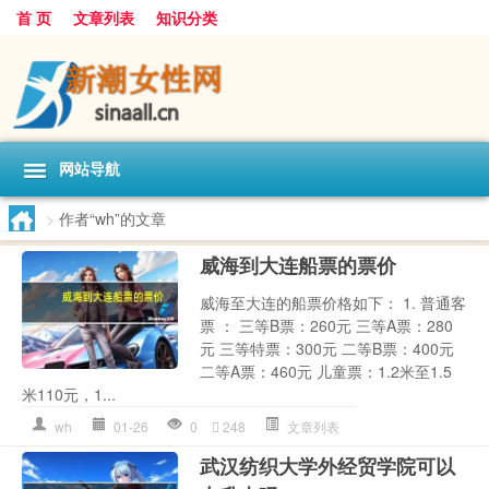
首 页
文章列表
知识分类
网站导航
>
作者“wh”的文章
威海到大连船票的票价
威海至大连的船票价格如下： 1. 普通客
票 ： 三等B票：260元 三等A票：280
元 三等特票：300元 二等B票：400元
二等A票：460元 儿童票：1.2米至1.5
米110元，1...
wh
01-26
0
248
文章列表
武汉纺织大学外经贸学院可以