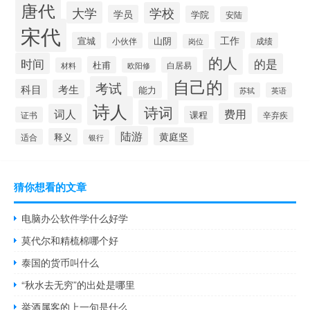
唐代
大学
学校
学员
学院
安陆
宋代
工作
宣城
山阴
小伙伴
成绩
岗位
的人
时间
的是
杜甫
白居易
材料
欧阳修
自己的
考试
科目
考生
能力
苏轼
英语
诗人
诗词
费用
词人
课程
证书
辛弃疾
陆游
黄庭坚
释义
适合
银行
猜你想看的文章
电脑办公软件学什么好学
莫代尔和精梳棉哪个好
泰国的货币叫什么
“秋水去无穷”的出处是哪里
举酒属客的上一句是什么