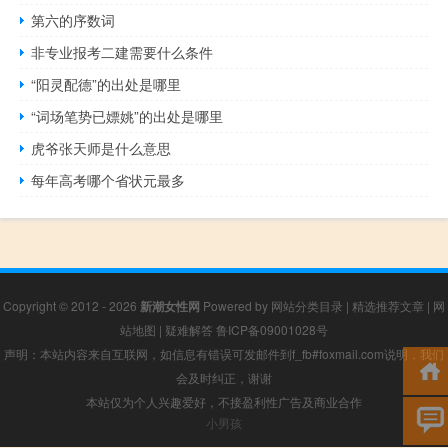
第六的序数词
非专业报考二建需要什么条件
“阳灵配德”的出处是哪里
“词场笔势已嫖姚”的出处是哪里
虎爷张天师是什么意思
每年高考哪个省状元最多
Copyright © 2012 - 2026
新潮女性网
Powered by
网站分类目录
|
精选推荐文章
|
网
站地图
|
疑难解答
鲁ICP备09001028号
声明：本站内容来自互联网，如信息有错误可发邮件到f_fb#foxmail.com说明，我们
会及时纠正，谢谢
本站仅为个人兴趣爱好，不接盈利性广告及商业合作
小男孩