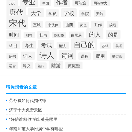
专业
作者
可能会
同等学力
万元
中国
唐代
大学
学校
学员
学院
安陆
宋代
工作
宣城
山阴
小伙伴
成绩
岗位
的人
时间
的是
杜甫
白居易
材料
欧阳修
自己的
考试
科目
考生
能力
苏轼
英语
诗人
诗词
费用
词人
课程
证书
辛弃疾
陆游
黄庭坚
释义
适合
银行
猜你想看的文章
劳务费如何代扣代缴
济宁十大免费景区
“好僻谁相似”的出处是哪里
华南师范大学附属中学有哪些