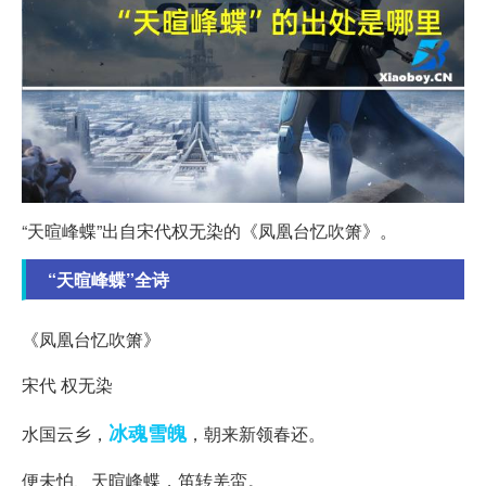
“天暄峰蝶”出自宋代权无染的《凤凰台忆吹箫》。
“天暄峰蝶”全诗
《凤凰台忆吹箫》
宋代 权无染
冰魂雪魄
水国云乡，
，朝来新领春还。
便未怕、天暄峰蝶，笛转羌蛮。