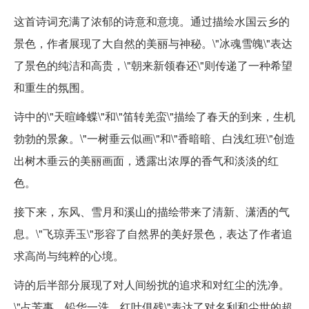
这首诗词充满了浓郁的诗意和意境。通过描绘水国云乡的
景色，作者展现了大自然的美丽与神秘。\"冰魂雪魄\"表达
了景色的纯洁和高贵，\"朝来新领春还\"则传递了一种希望
和重生的氛围。
诗中的\"天暄峰蝶\"和\"笛转羌蛮\"描绘了春天的到来，生机
勃勃的景象。\"一树垂云似画\"和\"香暗暗、白浅红班\"创造
出树木垂云的美丽画面，透露出浓厚的香气和淡淡的红
色。
接下来，东风、雪月和溪山的描绘带来了清新、潇洒的气
息。\"飞琼弄玉\"形容了自然界的美好景色，表达了作者追
求高尚与纯粹的心境。
诗的后半部分展现了对人间纷扰的追求和对红尘的洗净。
\"占芳事，铅华一洗，红叶俱残\"表达了对名利和尘世的超