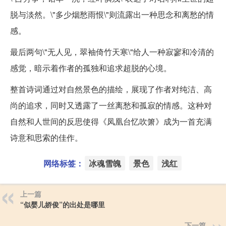
脱与淡然。\"多少烟愁雨恨\"则流露出一种思念和离愁的情
感。
最后两句\"无人见，翠袖倚竹天寒\"给人一种寂寥和冷清的
感觉，暗示着作者的孤独和追求超脱的心境。
整首诗词通过对自然景色的描绘，展现了作者对纯洁、高
尚的追求，同时又透露了一丝离愁和孤寂的情感。这种对
自然和人世间的反思使得《凤凰台忆吹箫》成为一首充满
诗意和思索的佳作。
网络标签：
冰魂雪魄
景色
浅红
上一篇
“似婴儿娇俊”的出处是哪里
下一篇