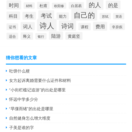
的人
时间
的是
杜甫
白居易
材料
欧阳修
自己的
考试
科目
考生
能力
苏轼
英语
诗人
诗词
费用
词人
课程
证书
辛弃疾
陆游
黄庭坚
释义
适合
银行
猜你想看的文章
吐饼什么梗
女方起诉离婚需要什么证件和材料
“小街栏槛记追游”的出处是哪里
怀远中学多少分
“早缫而绪”的出处是哪里
自然健身怎么增大维度
子美是谁的字