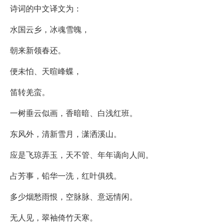
诗词的中文译文为：
水国云乡，冰魂雪魄，
朝来新领春还。
便未怕、天暄峰蝶，
笛转羌蛮。
一树垂云似画，香暗暗、白浅红班。
东风外，清新雪月，潇洒溪山。
应是飞琼弄玉，天不管、年年谪向人间。
占芳事，铅华一洗，红叶俱残。
多少烟愁雨恨，空脉脉、意远情闲。
无人见，翠袖倚竹天寒。