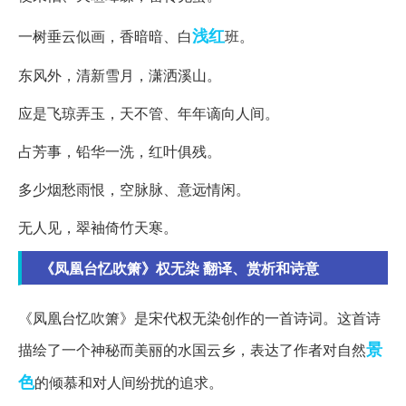
浅红
一树垂云似画，香暗暗、白
班。
东风外，清新雪月，潇洒溪山。
应是飞琼弄玉，天不管、年年谪向人间。
占芳事，铅华一洗，红叶俱残。
多少烟愁雨恨，空脉脉、意远情闲。
无人见，翠袖倚竹天寒。
《凤凰台忆吹箫》权无染 翻译、赏析和诗意
《凤凰台忆吹箫》是宋代权无染创作的一首诗词。这首诗
景
描绘了一个神秘而美丽的水国云乡，表达了作者对自然
色
的倾慕和对人间纷扰的追求。