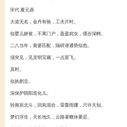
宋代 夏元鼎
大道无名，金丹有验，工夫片时。
似婴儿娇俊，不离门户，盈盈姹女，缓步深帏。
二八当年，黄婆匹配，隔碍潜通势似危。
须臾见，见灵明宝藏，一点星飞。
其时。
似执躬圭。
深保护阴阳造化儿。
转南辰北斗，回风混合，雷轰雨骤，只许天知。
梦幻浮生，天长地久，云路著鞭休要迟。