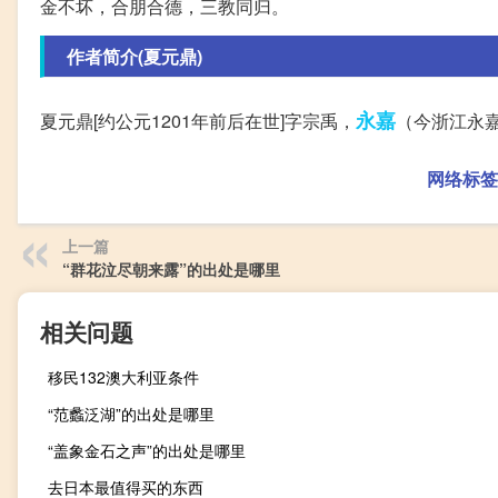
金不坏，合朋合德，三教同归。
作者简介(夏元鼎)
永嘉
夏元鼎[约公元1201年前后在世]字宗禹，
（今浙江永
网络标签
上一篇
“群花泣尽朝来露”的出处是哪里
相关问题
移民132澳大利亚条件
“范蠡泛湖”的出处是哪里
“盖象金石之声”的出处是哪里
去日本最值得买的东西