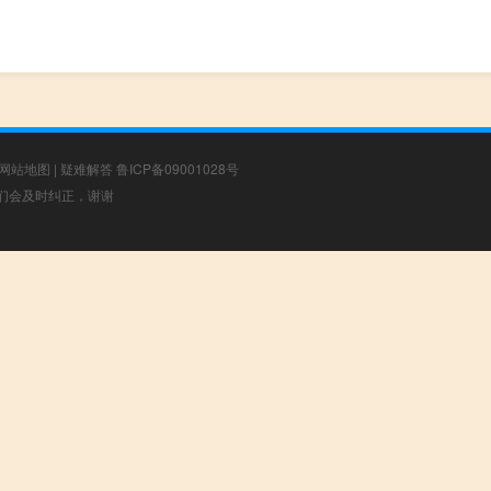
网站地图
|
疑难解答
鲁ICP备09001028号
，我们会及时纠正，谢谢