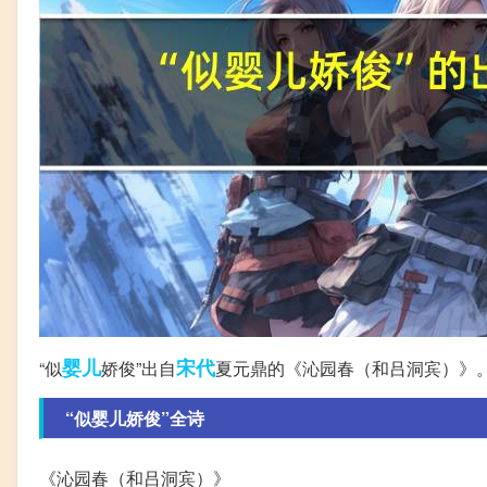
婴儿
宋代
“似
娇俊”出自
夏元鼎的《沁园春（和吕洞宾）》
“似婴儿娇俊”全诗
《沁园春（和吕洞宾）》