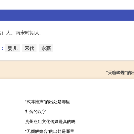
嘉）人。南宋时期人。
：
婴儿
宋代
永嘉
“天暄峰蝶”的
“式荐惟声”的出处是哪里
扌旁的汉字
贵州燕姐文化传媒是真的吗
“无颜解媮合”的出处是哪里