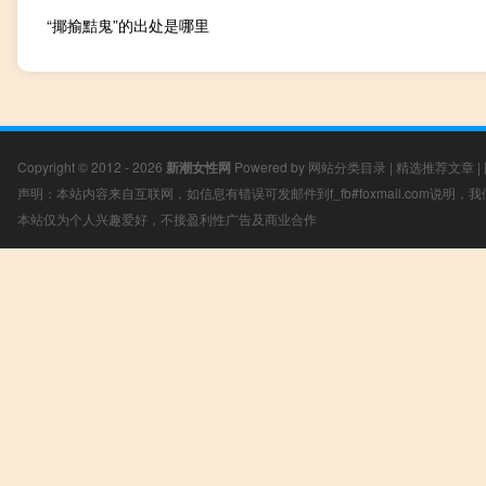
“揶揄黠鬼”的出处是哪里
Copyright © 2012 - 2026
新潮女性网
Powered by
网站分类目录
|
精选推荐文章
|
声明：本站内容来自互联网，如信息有错误可发邮件到f_fb#foxmail.com说明
本站仅为个人兴趣爱好，不接盈利性广告及商业合作