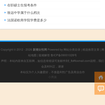
在职硕士生报考条件
致远中学属于什么档次
法国诺欧商学院学费是多少
Copyright © 2012 - 2026
新潮女性网
Powered by
网站分类目录
|
精选推荐文章
|
网
站地图
|
疑难解答
鲁ICP备09001028号
声明：本站内容来自互联网，如信息有错误可发邮件到f_fb#foxmail.com说明，我们
会及时纠正，谢谢
本站仅为个人兴趣爱好，不接盈利性广告及商业合作
小男孩