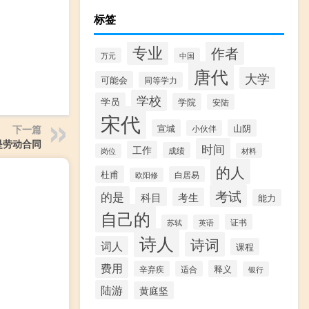
标签
专业
作者
万元
中国
唐代
大学
可能会
同等学力
学校
学员
学院
安陆
宋代
宣城
山阴
下一篇
小伙伴
是劳动合同
时间
工作
成绩
材料
岗位
的人
杜甫
白居易
欧阳修
考试
的是
科目
考生
能力
自己的
证书
苏轼
英语
诗人
诗词
词人
课程
费用
释义
辛弃疾
适合
银行
陆游
黄庭坚