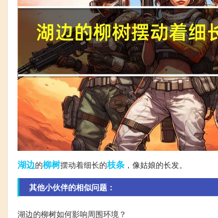
湖边
柳树
枝条
的
摆动着细长的
，像姑娘的长发。
其他小伙伴的相似问题：
湖边的柳树如何影响周围环境？