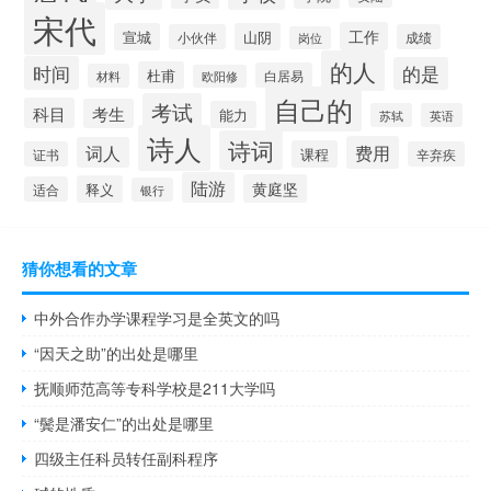
宋代
工作
宣城
山阴
小伙伴
成绩
岗位
的人
时间
的是
杜甫
白居易
材料
欧阳修
自己的
考试
科目
考生
能力
苏轼
英语
诗人
诗词
费用
词人
课程
证书
辛弃疾
陆游
黄庭坚
释义
适合
银行
猜你想看的文章
中外合作办学课程学习是全英文的吗
“因天之助”的出处是哪里
抚顺师范高等专科学校是211大学吗
“鬓是潘安仁”的出处是哪里
四级主任科员转任副科程序