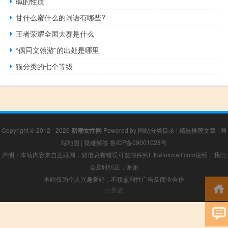
碱的性质
甘什么蜜什么的词语有哪些?
王者荣耀全国大赛是什么
“偶同文翰游”的出处是哪里
猫分类的七个等级
Copyright © 2012 - 2026
新潮女性网
Powered by
网站分类目录
|
精选推荐文章
|
网
站地图
|
疑难解答
鲁ICP备09001028号
声明：本站内容来自互联网，如信息有错误可发邮件到f_fb#foxmail.com说明，我们
会及时纠正，谢谢
本站仅为个人兴趣爱好，不接盈利性广告及商业合作
小男孩