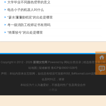
大学毕业不同颜色绶带的意义
电击小子的机器人叫什么
“蓼水瀰瀰接稻泥”的出处是哪里
考一级消防工程师证书有用吗
“猗重较兮”的出处是哪里
Copyright © 2012 - 2026
新潮女性网
Powered by
网站分类目录
|
精选推荐文章
|
网
站地图
|
疑难解答
鲁ICP备09001028号
声明：本站内容来自互联网，如信息有错误可发邮件到f_fb#foxmail.com说明，我们
会及时纠正，谢谢
本站仅为个人兴趣爱好，不接盈利性广告及商业合作
小男孩