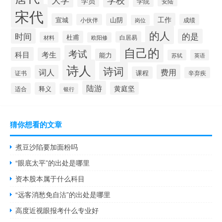
学员
学院
安陆
宋代
工作
宣城
山阴
小伙伴
成绩
岗位
的人
时间
的是
杜甫
白居易
材料
欧阳修
自己的
考试
科目
考生
能力
苏轼
英语
诗人
诗词
费用
词人
课程
证书
辛弃疾
陆游
黄庭坚
释义
适合
银行
猜你想看的文章
煮豆沙陷要加面粉吗
“眼底太平”的出处是哪里
资本股本属于什么科目
“远客消愁免自沽”的出处是哪里
高度近视眼报考什么专业好