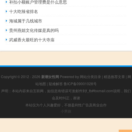
补扣小额账户管理费是什么意思
十大吃辣省排名
海城属于几线城市
贵州燕姐文化传媒是真的吗
武威香火最旺的十大寺庙
Copyright © 2012 - 2026
新潮女性网
Powered by
网站分类目录
|
精选推荐文章
|
网
站地图
|
疑难解答
鲁ICP备09001028号
声明：本站内容来自互联网，如信息有错误可发邮件到f_fb#foxmail.com说明，我们
会及时纠正，谢谢
本站仅为个人兴趣爱好，不接盈利性广告及商业合作
小男孩