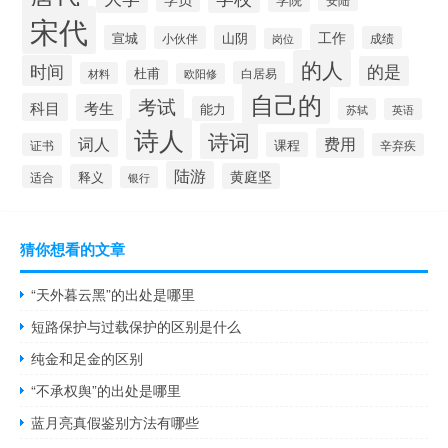
宋代
工作
宣城
山阴
小伙伴
成绩
岗位
的人
时间
的是
杜甫
白居易
材料
欧阳修
自己的
考试
科目
考生
能力
苏轼
英语
诗人
诗词
费用
词人
课程
证书
辛弃疾
陆游
黄庭坚
释义
适合
银行
猜你想看的文章
“天外暮云黑”的出处是哪里
短路保护与过载保护的区别是什么
纯金和足金的区别
“不承权舆”的出处是哪里
蓝月亮真假鉴别方法有哪些