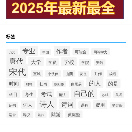
标签
专业
作者
可能会
同等学力
万元
中国
唐代
大学
学校
学员
学院
安陆
宋代
工作
宣城
山阴
小伙伴
成绩
岗位
的人
时间
的是
杜甫
白居易
材料
欧阳修
自己的
考试
科目
考生
能力
苏轼
英语
诗人
诗词
费用
词人
课程
证书
辛弃疾
陆游
黄庭坚
释义
适合
银行