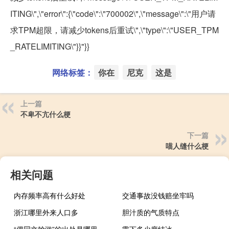
ITING\",\"error\":{\"code\":\"700002\",\"message\":\"用户请
求TPM超限，请减少tokens后重试\",\"type\":\"USER_TPM
_RATELIMITING\"}}"}}
网络标签：
你在
尼克
这是
上一篇
不卑不亢什么梗
下一篇
喵人缝什么梗
相关问题
内存频率高有什么好处
交通事故没钱赔坐牢吗
浙江哪里外来人口多
胆汁质的气质特点