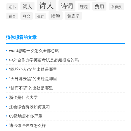
诗人
诗词
费用
词人
课程
证书
辛弃疾
陆游
黄庭坚
释义
适合
银行
猜你想看的文章
word忽略一次怎么全部忽略
中外合作办学英语考试是必须报名的吗
“蛛丝小人态”的出处是哪里
“天外暮云黑”的出处是哪里
“甘而不哕”的出处是哪里
浙传是什么大学
注会综合阶段如何复习
69级地震有多严重
迪卡侬冲锋衣怎么样