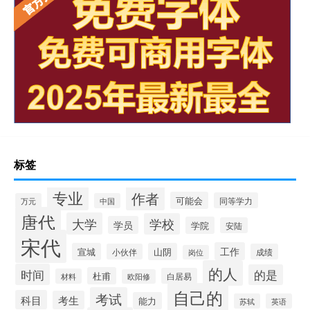
标签
专业
作者
可能会
同等学力
万元
中国
唐代
大学
学校
学员
学院
安陆
宋代
工作
宣城
山阴
小伙伴
成绩
岗位
的人
时间
的是
杜甫
白居易
材料
欧阳修
自己的
考试
科目
考生
能力
苏轼
英语