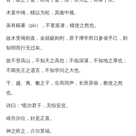
木直中绳，輮以为轮，其曲中规。
虽有槁暴（pù），不复挺者，輮使之然也。
故木受绳则直，金就砺则利，君子博学而日参省乎己，则
知明而行无过矣。
故不登高山，不知天之高也；不临深溪，不知地之厚也；
不闻先王之遗言，不知学问之大也。
干、越、夷、貉之子，生而同声，长而异俗，教使之然
也。
诗曰：“嗟尔君子，无恒安息。
靖共尔位，好是正直。
神之听之，介尔景福。