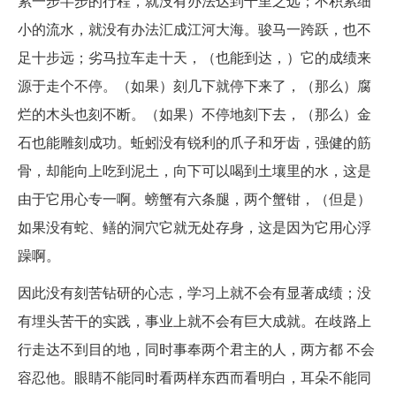
累一步半步的行程，就没有办法达到千里之远；不积累细
小的流水，就没有办法汇成江河大海。骏马一跨跃，也不
足十步远；劣马拉车走十天，（也能到达，）它的成绩来
源于走个不停。（如果）刻几下就停下来了，（那么）腐
烂的木头也刻不断。（如果）不停地刻下去，（那么）金
石也能雕刻成功。蚯蚓没有锐利的爪子和牙齿，强健的筋
骨，却能向上吃到泥土，向下可以喝到土壤里的水，这是
由于它用心专一啊。螃蟹有六条腿，两个蟹钳，（但是）
如果没有蛇、鳝的洞穴它就无处存身，这是因为它用心浮
躁啊。
因此没有刻苦钻研的心志，学习上就不会有显著成绩；没
有埋头苦干的实践，事业上就不会有巨大成就。在歧路上
行走达不到目的地，同时事奉两个君主的人，两方都 不会
容忍他。眼睛不能同时看两样东西而看明白，耳朵不能同