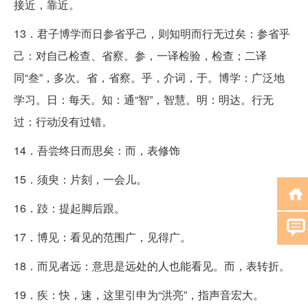
接近，靠近。
13．君子博学而日参省乎己，则知明而行无过矣：参省乎
己：对自己检查、省察。参，一译检验，检查；二译
同“叁”，多次。省，省察。乎，介词，于。博学：广泛地
学习。日：每天。知：通“智”，智慧。明：明达。行无
过：行动没有过错。
14．吾尝终日而思矣：而，表修饰
15．须臾：片刻，一会儿。
16．跂：提起脚后跟。
17．博见：看见的范围广，见得广。
18．而见者远：意思是远处的人也能看见。而，表转折。
19．疾：快，速，这里引申为“洪亮”，指声音宏大。