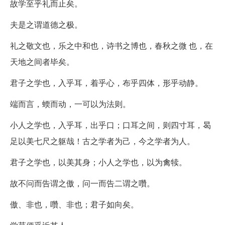
故学至乎礼而止矣。
夫是之谓道德之极。
礼之敬文也，乐之中和也，诗书之博也，春秋之微 也，在
天地之间者毕矣。
君子之学也，入乎耳，着乎心，布乎四体，形乎动静。
端而言，蝡而动，一可以为法则。
小人之学也，入乎耳，出乎口；口耳之间，则四寸耳，曷
足以美七尺之躯哉！古之学者为己，今之学者为人。
君子之学也，以美其身；小人之学也，以为禽犊。
故不问而告谓之傲，问一而告二谓之囋。
傲、非也，囋、非也；君子如向矣。