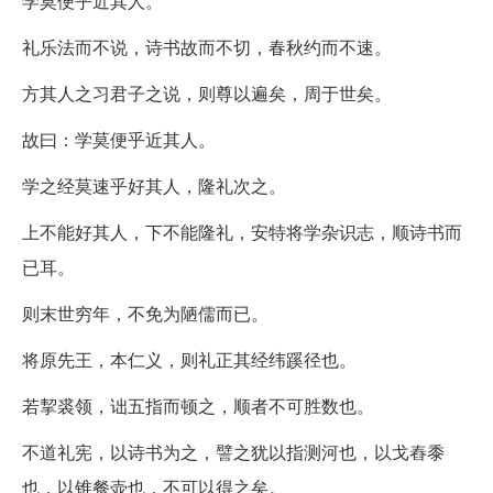
学莫便乎近其人。
礼乐法而不说，诗书故而不切，春秋约而不速。
方其人之习君子之说，则尊以遍矣，周于世矣。
故曰：学莫便乎近其人。
学之经莫速乎好其人，隆礼次之。
上不能好其人，下不能隆礼，安特将学杂识志，顺诗书而
已耳。
则末世穷年，不免为陋儒而已。
将原先王，本仁义，则礼正其经纬蹊径也。
若挈裘领，诎五指而顿之，顺者不可胜数也。
不道礼宪，以诗书为之，譬之犹以指测河也，以戈舂黍
也，以锥餐壶也，不可以得之矣。