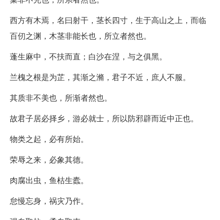
西方有木焉，名曰射干，茎长四寸，生于高山之上，而临
百仞之渊，木茎非能长也，所立者然也。
蓬生麻中，不扶而直；白沙在涅，与之俱黑。
兰槐之根是为芷，其渐之滫，君子不近，庶人不服。
其质非不美也，所渐者然也。
故君子居必择乡，游必就士，所以防邪辟而近中正也。
物类之起，必有所始。
荣辱之来，必象其德。
肉腐出虫，鱼枯生蠹。
怠慢忘身，祸灾乃作。