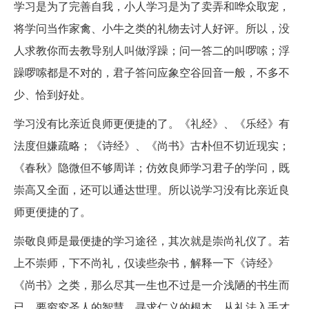
学习是为了完善自我，小人学习是为了卖弄和哗众取宠，
将学问当作家禽、小牛之类的礼物去讨人好评。所以，没
人求教你而去教导别人叫做浮躁；问一答二的叫啰嗦；浮
躁啰嗦都是不对的，君子答问应象空谷回音一般，不多不
少、恰到好处。
学习没有比亲近良师更便捷的了。《礼经》、《乐经》有
法度但嫌疏略；《诗经》、《尚书》古朴但不切近现实；
《春秋》隐微但不够周详；仿效良师学习君子的学问，既
崇高又全面，还可以通达世理。所以说学习没有比亲近良
师更便捷的了。
崇敬良师是最便捷的学习途径，其次就是崇尚礼仪了。若
上不崇师，下不尚礼，仅读些杂书，解释一下《诗经》
《尚书》之类，那么尽其一生也不过是一介浅陋的书生而
已。要穷究圣人的智慧，寻求仁义的根本，从礼法入手才