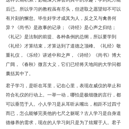
后已。所以学习的教程虽有尽头，但进取之愿望却不可以
有片刻的懈怠。毕生好学才成其为人，反之又与禽兽何
异？《尚书》是政事的记录；《诗经》是心声之归结；
《礼记》是法制的前提、各种条例的总纲，所以要学到
《礼经》才算结束，才算达到了道德之顶峰。《礼经》敬
重礼仪，《乐经》讲述中和之声，《诗经》《尚书》博大
广阔，《春秋》微言大义，它们已经将天地间的大学问都
囊括其中了。
君子学习，是听在耳里，记在心里，表现在威仪的举止和
符合礼仪的行动上。一举一动，哪怕是极细微的言行，都
可以垂范于人。小人学习是从耳听从嘴出，相距不过四寸
而已，怎么能够完美他的七尺之躯呢？古人学习是自身道
德修养的需求，现在的人学习则只是为了炫耀于人。君子