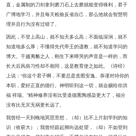
直，金属制的刀剑拿到磨刀石上去磨就能变得锋利，君子
广博地学习，并且每天检验反省自己，那么他就会智慧明
理并且行为没有过错了。
因此，不登上高山，就不知天多么高；不面临深涧，就不
知道地多么厚；不懂得先代帝王的遗教，就不知道学问的
博大。干越夷貉之人，刚生下来啼哭的声音是一样的，而
长大后风俗习性却不相同，这是教育使之如此。《诗经》
上说：“你这个君子啊，不要总是贪图安逸。恭谨对待你的
本职，爱好正直的德行。神明听到这一切，就会赐给你洪
福 祥瑞。”精神修养没有比受道德熏陶感染更大了，福分
没有比无灾无祸更长远了。
我曾经一天到晚地冥思苦想，（却）比不上片刻学到的知
识（收获大）；我曾经踮起脚向远处望，（却）不如登到