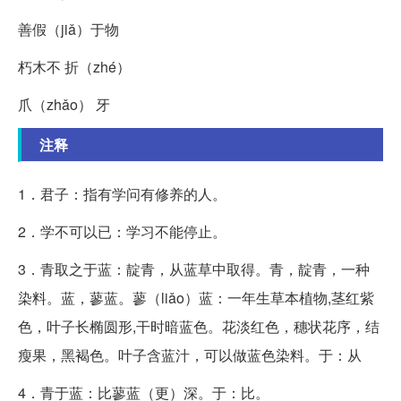
善假（jiǎ）于物
朽木不 折（zhé）
爪（zhǎo） 牙
注释
1．君子：指有学问有修养的人。
2．学不可以已：学习不能停止。
3．青取之于蓝：靛青，从蓝草中取得。青，靛青，一种
染料。蓝，蓼蓝。蓼（liǎo）蓝：一年生草本植物,茎红紫
色，叶子长椭圆形,干时暗蓝色。花淡红色，穗状花序，结
瘦果，黑褐色。叶子含蓝汁，可以做蓝色染料。于：从
4．青于蓝：比蓼蓝（更）深。于：比。