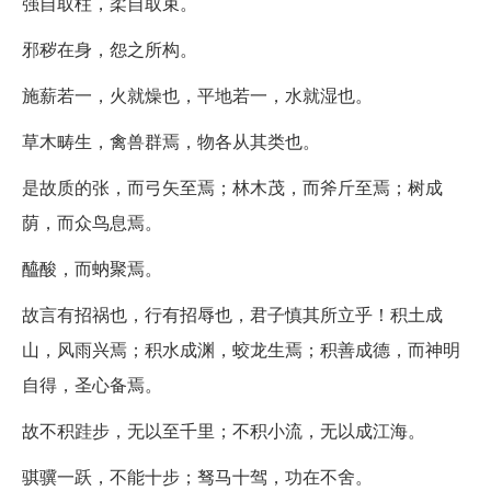
强自取柱，柔自取束。
邪秽在身，怨之所构。
施薪若一，火就燥也，平地若一，水就湿也。
草木畴生，禽兽群焉，物各从其类也。
是故质的张，而弓矢至焉；林木茂，而斧斤至焉；树成
荫，而众鸟息焉。
醯酸，而蚋聚焉。
故言有招祸也，行有招辱也，君子慎其所立乎！积土成
山，风雨兴焉；积水成渊，蛟龙生焉；积善成德，而神明
自得，圣心备焉。
故不积跬步，无以至千里；不积小流，无以成江海。
骐骥一跃，不能十步；驽马十驾，功在不舍。