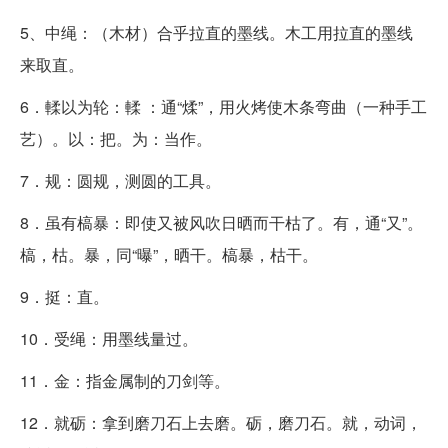
5、中绳：（木材）合乎拉直的墨线。木工用拉直的墨线
来取直。
6．輮以为轮：輮 ：通“煣”，用火烤使木条弯曲（一种手工
艺）。以：把。为：当作。
7．规：圆规，测圆的工具。
8．虽有槁暴：即使又被风吹日晒而干枯了。有，通“又”。
槁，枯。暴，同“曝”，晒干。槁暴，枯干。
9．挺：直。
10．受绳：用墨线量过。
11．金：指金属制的刀剑等。
12．就砺：拿到磨刀石上去磨。砺，磨刀石。就，动词，