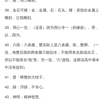
37．锲：用刀雕刻。
38．金石可镂：金：金属。石：石头。镂：原指在金属上
雕刻，泛指雕刻。
39．用心一也：（这是）因为用心专一（的缘故）。用，
以，因为。
40．六跪：六条腿，蟹实际上是八条腿。跪，蟹脚。（一
说，海蟹后面的两条腿只能划水，不能用来走路或自卫，
所以不能算在“跪”里。另一说，“六”虚指。这两说高中课本
中没有提到）
41．螯：螃蟹的大钳子。
42．躁：浮躁，不专心。
43．神明：精神智慧。