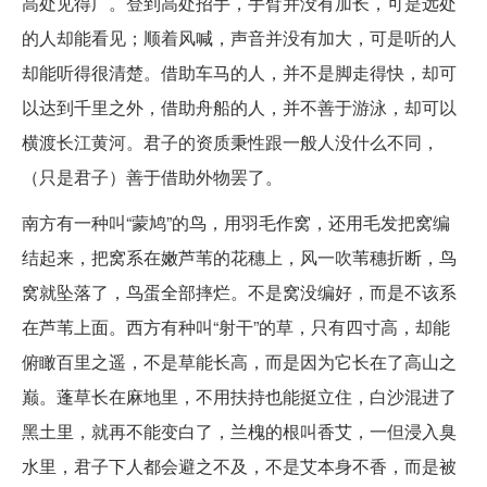
高处见得广。登到高处招手，手臂并没有加长，可是远处
的人却能看见；顺着风喊，声音并没有加大，可是听的人
却能听得很清楚。借助车马的人，并不是脚走得快，却可
以达到千里之外，借助舟船的人，并不善于游泳，却可以
横渡长江黄河。君子的资质秉性跟一般人没什么不同，
（只是君子）善于借助外物罢了。
南方有一种叫“蒙鸠”的鸟，用羽毛作窝，还用毛发把窝编
结起来，把窝系在嫩芦苇的花穗上，风一吹苇穗折断，鸟
窝就坠落了，鸟蛋全部摔烂。不是窝没编好，而是不该系
在芦苇上面。西方有种叫“射干”的草，只有四寸高，却能
俯瞰百里之遥，不是草能长高，而是因为它长在了高山之
巅。蓬草长在麻地里，不用扶持也能挺立住，白沙混进了
黑土里，就再不能变白了，兰槐的根叫香艾，一但浸入臭
水里，君子下人都会避之不及，不是艾本身不香，而是被