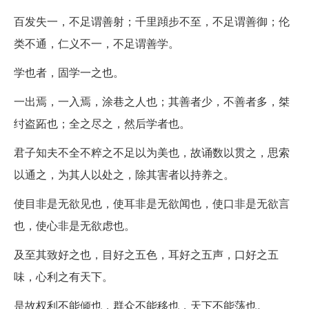
百发失一，不足谓善射；千里蹞步不至，不足谓善御；伦
类不通，仁义不一，不足谓善学。
学也者，固学一之也。
一出焉，一入焉，涂巷之人也；其善者少，不善者多，桀
纣盗跖也；全之尽之，然后学者也。
君子知夫不全不粹之不足以为美也，故诵数以贯之，思索
以通之，为其人以处之，除其害者以持养之。
使目非是无欲见也，使耳非是无欲闻也，使口非是无欲言
也，使心非是无欲虑也。
及至其致好之也，目好之五色，耳好之五声，口好之五
味，心利之有天下。
是故权利不能倾也，群众不能移也，天下不能荡也。