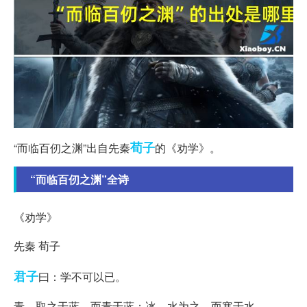
荀子
“而临百仞之渊”出自先秦
的《劝学》。
“而临百仞之渊”全诗
《劝学》
先秦 荀子
君子
曰：学不可以已。
青，取之于蓝，而青于蓝；冰，水为之，而寒于水。