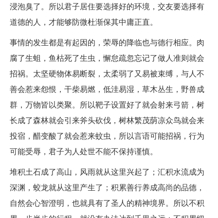
浸泡臭了。所以君子居住要选择好的环境，交友要选择有
道德的人，才能够防微杜渐保其中庸正直。
事情的发生都是有起因的，荣辱的降临也与德行相应。肉
腐了生蛆，鱼枯死了生虫，懈怠疏忽忘记了做人准则就会
招祸。太坚硬物体易断裂，太柔弱了又易被束缚，与人不
善会惹来怨恨，干柴易燃，低洼易湿，草木丛生，野兽成
群，万物皆以类聚。所以靶子设置好了就会射来弓箭，树
长成了森林就会引来斧头砍伐，树林繁茂荫凉众鸟就会来
投宿，醋变酸了就会惹来蚊虫，所以言语可能招祸，行为
可能受辱，君子为人处世不能不保持谨慎。
堆积土石成了高山，风雨就从这里兴起了；汇积水流成为
深渊，蛟龙就从这里产生了；积累善行养成高尚的品德，
自然会心智澄明，也就具有了圣人的精神境界。所以不积