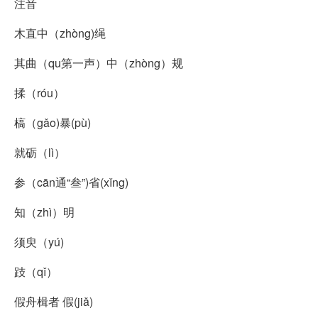
注音
木直中（zhòng)绳
其曲（qu第一声）中（zhòng）规
揉（róu）
槁（gǎo)暴(pù)
就砺（lì）
参（cān通“叁”)省(xǐng)
知（zhì）明
须臾（yú)
跂（qǐ）
假舟楫者 假(jiǎ)