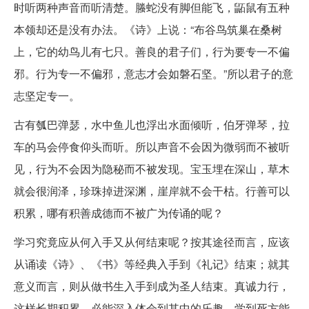
时听两种声音而听清楚。螣蛇没有脚但能飞，鼫鼠有五种
本领却还是没有办法。《诗》上说：“布谷鸟筑巢在桑树
上，它的幼鸟儿有七只。善良的君子们，行为要专一不偏
邪。行为专一不偏邪，意志才会如磐石坚。”所以君子的意
志坚定专一。
古有瓠巴弹瑟，水中鱼儿也浮出水面倾听，伯牙弹琴，拉
车的马会停食仰头而听。所以声音不会因为微弱而不被听
见，行为不会因为隐秘而不被发现。宝玉埋在深山，草木
就会很润泽，珍珠掉进深渊，崖岸就不会干枯。行善可以
积累，哪有积善成德而不被广为传诵的呢？
学习究竟应从何入手又从何结束呢？按其途径而言，应该
从诵读《诗》、《书》等经典入手到《礼记》结束；就其
意义而言，则从做书生入手到成为圣人结束。真诚力行，
这样长期积累，必能深入体会到其中的乐趣，学到死方能