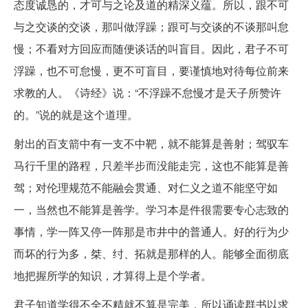
态度诚恳的，才可与之论及道的精深义蕴。所以，跟不可
与之交谈的交谈，那叫做浮躁；跟可与交谈的不谈那叫怠
慢；不看对方回应而随便谈话的叫盲目。因此，君子不可
浮躁，也不可怠慢，更不可盲目，要谨慎地对待每位前来
求教的人。《诗经》说：“不浮躁不怠慢才是天子所赞许
的。”说的就是这个道理。
射出的百支箭中有一支不中靶，就不能算是善射；驾驭车
马行千里的路程，只差半步而没能走完，这也不能算是善
驾；对伦理规范不能融会贯通、对仁义之道不能坚守如
一，当然也不能算是善学。学习本是件很需要专心志致的
事情，学一阵又停一阵那是市井中的普通人。好的行为少
而坏的行为多，桀、纣、拓就是那样的人。能够全面彻底
地把握所学的知识，才算得上是个学者。
君子知道学得不全不精就不算是完美，所以诵读群书以求