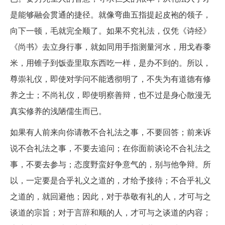
是能够融会贯通的捷径。就像弯曲五指提起皮袍的领子，
向下一顿，毛就完全顺了。如果不究礼法，仅凭《诗经》
《尚书》去立身行事，就如同用手指测量河水，用戈舂黍
米，用锥子到饭壶里取东西吃一样，是办不到的。所以，
尊崇礼仪，即使对学问不能透彻明了，不失为有道德有修
养之士；不尚礼仪，即使明察善辩，也不过是身心散漫无
真实修养的浅陋儒生而已。
如果有人前来向你请教不合礼法之事，不要回答；前来诉
说不合礼法之事，不要去追问；在你面前谈论不合礼法之
事，不要去参与；态度野蛮好争意气的，别与他争辩。所
以，一定要是合乎礼义之道的，才给予接待；不合乎礼义
之道的，就回避他；因此，对于恭敬有礼的人，才可与之
谈道的宗旨；对于言辞和顺的人，才可与之谈道的内容；