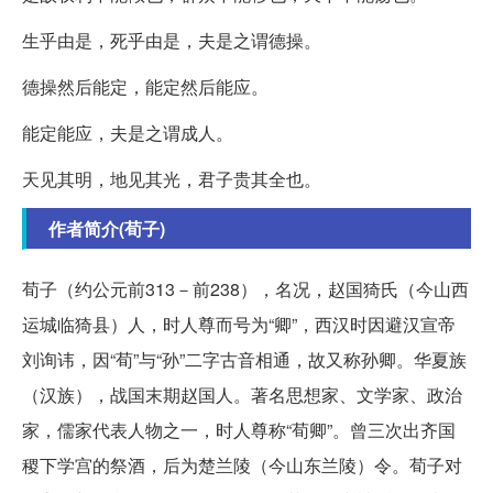
生乎由是，死乎由是，夫是之谓德操。
德操然后能定，能定然后能应。
能定能应，夫是之谓成人。
天见其明，地见其光，君子贵其全也。
作者简介(荀子)
荀子（约公元前313－前238），名况，赵国猗氏（今山西
运城临猗县）人，时人尊而号为“卿”，西汉时因避汉宣帝
刘询讳，因“荀”与“孙”二字古音相通，故又称孙卿。华夏族
（汉族），战国末期赵国人。著名思想家、文学家、政治
家，儒家代表人物之一，时人尊称“荀卿”。曾三次出齐国
稷下学宫的祭酒，后为楚兰陵（今山东兰陵）令。荀子对