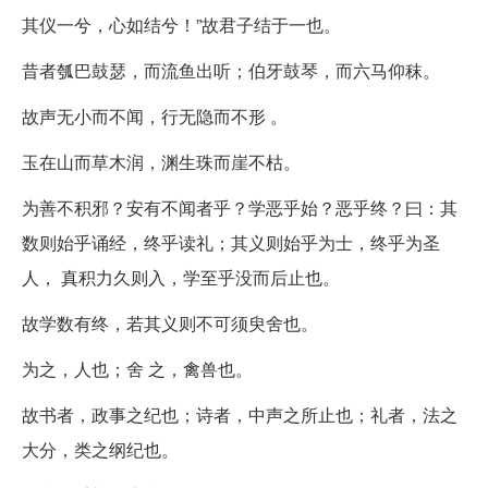
其仪一兮，心如结兮！”故君子结于一也。
昔者瓠巴鼓瑟，而流鱼出听；伯牙鼓琴，而六马仰秣。
故声无小而不闻，行无隐而不形 。
玉在山而草木润，渊生珠而崖不枯。
为善不积邪？安有不闻者乎？学恶乎始？恶乎终？曰：其
数则始乎诵经，终乎读礼；其义则始乎为士，终乎为圣
人， 真积力久则入，学至乎没而后止也。
故学数有终，若其义则不可须臾舍也。
为之，人也；舍 之，禽兽也。
故书者，政事之纪也；诗者，中声之所止也；礼者，法之
大分，类之纲纪也。