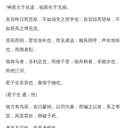
”神莫大于化道，福莫长于无祸。
吾尝终日而思矣，不如须臾之所学也；吾尝跂而望矣，不
如登高之博见也。
登高而招，臂非加长也，而见者远；顺风而呼，声非加疾
也，而闻者彰。
假舆马者，非利足也，而致千里；假舟楫者，非能水也，
而绝江河。
君子生非异也，善假于物也。
(君子生 通：性)
南方有鸟焉，名曰蒙鸠，以羽为巢，而编之以发，系之苇
苕，风至苕折，卵破子死。
巢非不完也，所系者然也。