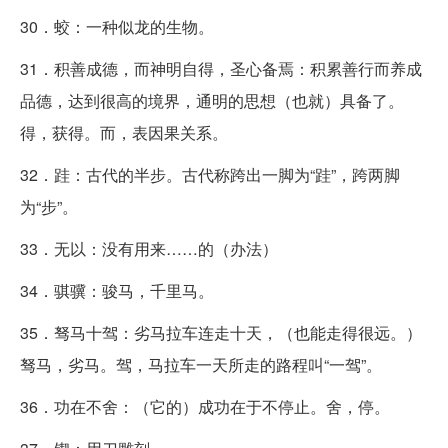
30．蛟：一种似龙的生物。
31．积善成德，而神明自得，圣心备焉：积累善行而养成
品德，达到很高的境界，通明的思想（也就）具备了。
得，获得。而，表因果关系。
32．跬：古代的半步。古代称跨出一脚为“跬”，跨两脚
为“步”。
33．无以：没有用来……的（办法）
34．骐骥：骏马，千里马。
35．驽马十驾：劣马拉车连走十天，（也能走得很远。）
驽马，劣马。驾，马拉车一天所走的路程叫“一驾”。
36．功在不舍：（它的）成功在于不停止。舍，停。