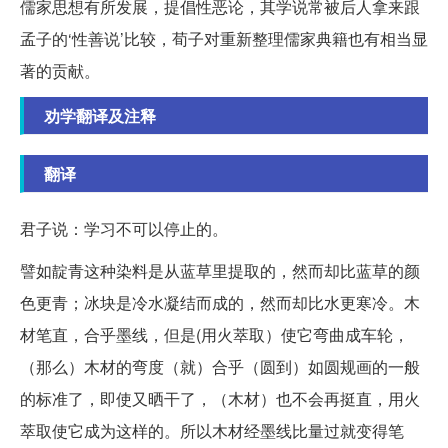
儒家思想有所发展，提倡性恶论，其学说常被后人拿来跟
孟子的‘性善说’比较，荀子对重新整理儒家典籍也有相当显
著的贡献。
劝学翻译及注释
翻译
君子说：学习不可以停止的。
譬如靛青这种染料是从蓝草里提取的，然而却比蓝草的颜
色更青；冰块是冷水凝结而成的，然而却比水更寒冷。木
材笔直，合乎墨线，但是(用火萃取）使它弯曲成车轮，
（那么）木材的弯度（就）合乎（圆到）如圆规画的一般
的标准了，即使又晒干了，（木材）也不会再挺直，用火
萃取使它成为这样的。所以木材经墨线比量过就变得笔