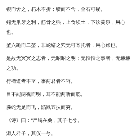
锲而舍之，朽木不折；锲而不舍，金石可镂。
蚓无爪牙之利，筋骨之强，上食埃土，下饮黄泉，用心一
也。
蟹六跪而二螯，非蛇鳝之穴无可寄托者，用心躁也。
是故无冥冥之志者，无昭昭之明；无惛惛之事者，无赫赫
之功。
行衢道者不至，事两君者不容。
目不能两视而明，耳不能两听而聪。
螣蛇无足而飞，鼫鼠五技而穷。
《诗》曰：“尸鸠在桑，其子七兮。
淑人君子，其仪一兮。