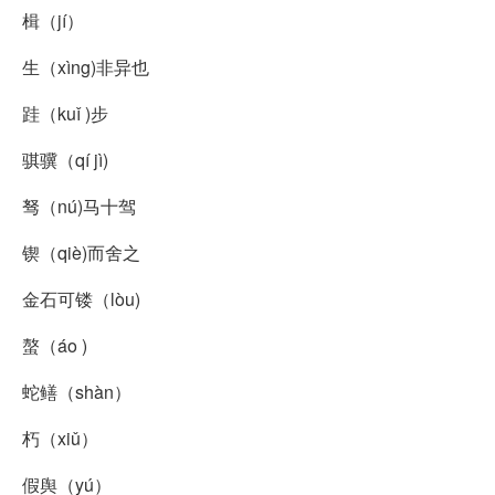
楫（jí）
生（xìng)非异也
跬（kuǐ )步
骐骥（qí jì)
驽（nú)马十驾
锲（qiè)而舍之
金石可镂（lòu)
螯（áo )
蛇鳝（shàn）
朽（xiǔ）
假舆（yú）