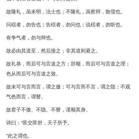
故隆礼，虽未明，法士也；不隆礼，虽察辩，散儒也。
问楛者，勿告也；告楛者，勿问也；说楛者，勿听也。
有争气者，勿与辩也。
故必由其道至，然后接之；非其道则避之。
故礼恭，而后可与言道之方；辞顺，而后可与言道之理；
色从而后可与言道之致。
故未可与言而言，谓之傲；可与言而不言，谓之隐；不观
气色而言，谓瞽。
故君子不傲、不隐、不瞽，谨顺其身。
诗曰：“匪交匪舒，天子所予。
”此之谓也。