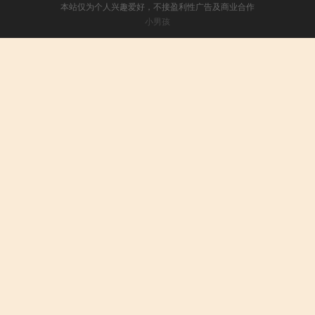
本站仅为个人兴趣爱好，不接盈利性广告及商业合作
小男孩