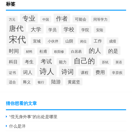
标签
专业
作者
可能会
同等学力
万元
中国
唐代
大学
学校
学员
学院
安陆
宋代
工作
宣城
山阴
小伙伴
成绩
岗位
的人
时间
的是
杜甫
白居易
材料
欧阳修
自己的
考试
科目
考生
能力
苏轼
英语
诗人
诗词
费用
词人
课程
证书
辛弃疾
陆游
黄庭坚
释义
适合
银行
猜你想看的文章
“傥无身外事”的出处是哪里
什么是洋