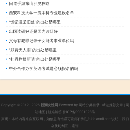
问道手游东山邪灵攻略
西安科技大学一流本科专业建设名单
“懒记温柔旧处”的出处是哪里
出国读研好还是国内读研好
父母有犯罪记录子女能考事业单位吗
“颇费天人雨”的出处是哪里
“牡丹栏槛新晴”的出处是哪里
中外合作办学英语考试是必须报名的吗
Copyright © 2012 - 2026
新潮女性网
Powered by
网站分类目录
|
精选推荐文章
|
网
站地图
|
疑难解答
鲁ICP备09001028号
声明：本站内容来自互联网，如信息有错误可发邮件到f_fb#foxmail.com说明，我们
会及时纠正，谢谢