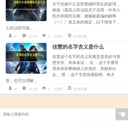
关于结婚不久后想离婚时彩礼的处理，
根据《最高人民法院关于适用〈中华人
民共和国民法典〉婚姻家庭编的解释
（一）》第五条的规定，以下情形下，
人民法院可能...
jh
12-31
0
843
文章列表
佳慧的名字含义是什么
佳慧这个名字的含义和寓意是美好与智
慧并存。具体来说： 佳 ：这个字通常
用来形容事物或人的美好、美丽和出
众。 慧 ：这个字意味着聪明、有才
智，也可以理解...
jh
12-26
0
293
文章列表
☚