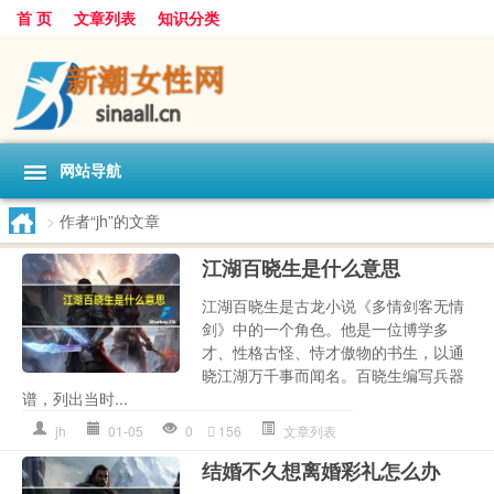
首 页
文章列表
知识分类
网站导航
>
作者“jh”的文章
江湖百晓生是什么意思
江湖百晓生是古龙小说《多情剑客无情
剑》中的一个角色。他是一位博学多
才、性格古怪、恃才傲物的书生，以通
晓江湖万千事而闻名。百晓生编写兵器
谱，列出当时...
jh
01-05
0
156
文章列表
结婚不久想离婚彩礼怎么办