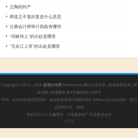
立陶宛特产
师道之不复的复是什么意思
注册会计师审计风险有哪些
“词赋伟人”的出处是哪里
“无名江上草”的出处是哪里
Copyright © 2012 - 2026
新潮女性网
Powered by
网站分类目录
|
精选推荐文章
|
网
站地图
|
疑难解答
鲁ICP备09001028号
声明：本站内容来自互联网，如信息有错误可发邮件到f_fb#foxmail.com说明，我们
会及时纠正，谢谢
本站仅为个人兴趣爱好，不接盈利性广告及商业合作
小男孩