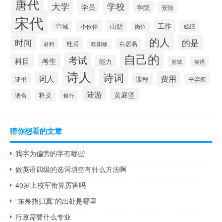
唐代
大学
学校
学员
学院
安陆
宋代
工作
宣城
山阴
小伙伴
成绩
岗位
的人
时间
的是
杜甫
白居易
材料
欧阳修
自己的
考试
科目
考生
能力
苏轼
英语
诗人
诗词
费用
词人
课程
证书
辛弃疾
陆游
黄庭坚
释义
适合
银行
猜你想看的文章
我字为偏旁的字有哪些
做英语四级的选词填空有什么方法啊
40岁上校军衔算厉害吗
“东皋指归翼”的出处是哪里
行政需要什么专业