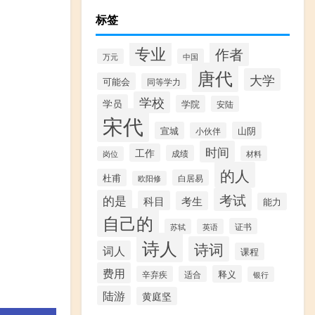
标签
专业
作者
万元
中国
唐代
大学
可能会
同等学力
学校
学员
学院
安陆
宋代
宣城
山阴
小伙伴
时间
工作
成绩
材料
岗位
的人
杜甫
白居易
欧阳修
考试
的是
科目
考生
能力
自己的
证书
苏轼
英语
诗人
诗词
词人
课程
费用
释义
辛弃疾
适合
银行
陆游
黄庭坚