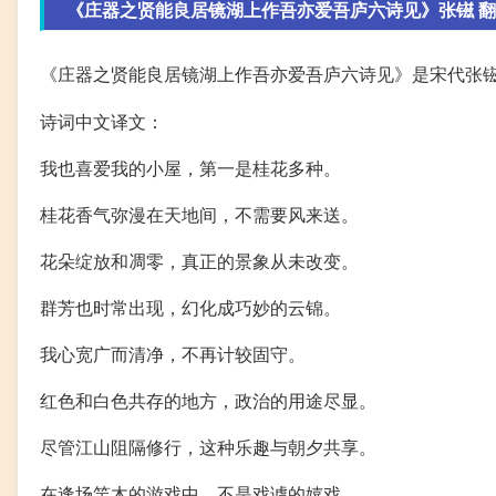
《庄器之贤能良居镜湖上作吾亦爱吾庐六诗见》张镃 
《庄器之贤能良居镜湖上作吾亦爱吾庐六诗见》是宋代张
诗词中文译文：
我也喜爱我的小屋，第一是桂花多种。
桂花香气弥漫在天地间，不需要风来送。
花朵绽放和凋零，真正的景象从未改变。
群芳也时常出现，幻化成巧妙的云锦。
我心宽广而清净，不再计较固守。
红色和白色共存的地方，政治的用途尽显。
尽管江山阻隔修行，这种乐趣与朝夕共享。
在逢场竿木的游戏中，不是戏谑的嬉戏。