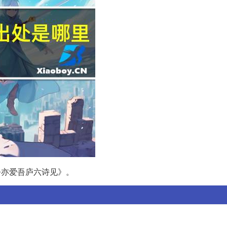
吾亦爱吾庐六诗见》。