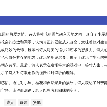
庄园的热爱之情。诗人将桂花的香气融入天地之间，形容了小屋
察花朵的绽放和凋零，认为真正的景象从未改变，意味着他对生
化成巧妙的云锦，显示出诗人对美的追求和艺术的想象力。诗人
红色和白色共存的地方，政治的用途尽显，揭示了政治与生活的
与朝夕共享。最后，诗人表示在逢场竿木的游戏中，笑对人生，
显示了诗人对诗歌创作的憧憬和对诗歌的理解。
和感悟。通过对小屋、桂花和自然景象的描绘，诗人表达了对宁
境宁静、庄严而深邃，给人以思考和回味的空间。
：
诗人
诗词
贤能