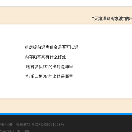
“天澹浑疑泻素波”的
租房提前退房租金是否可以退
内存频率高有什么好处
“嗟君发似丝”的出处是哪里
“行乐归恒晚”的出处是哪里
网站地图
|
疑难解答
鲁ICP备09001028号
，我们会及时纠正，谢谢