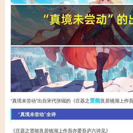
贤能
“真境未尝动”出自宋代张镃的《庄器之
良居镜湖上作
“真境未尝动”全诗
《庄器之贤能良居镜湖上作吾亦爱吾庐六诗见》