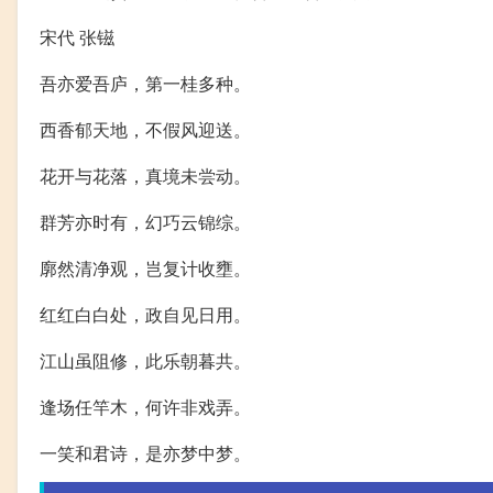
宋代 张镃
吾亦爱吾庐，第一桂多种。
西香郁天地，不假风迎送。
花开与花落，真境未尝动。
群芳亦时有，幻巧云锦综。
廓然清净观，岂复计收壅。
红红白白处，政自见日用。
江山虽阻修，此乐朝暮共。
逢场任竿木，何许非戏弄。
一笑和君诗，是亦梦中梦。