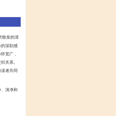
所散发的清
命的深刻感
心怀宽广，
交织关系。
与读者共同
静、清净和