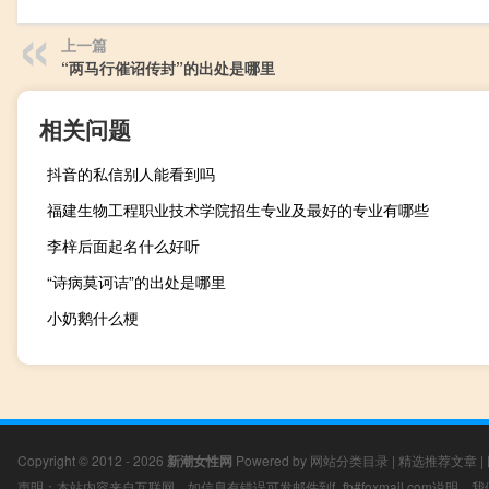
上一篇
“两马行催诏传封”的出处是哪里
相关问题
抖音的私信别人能看到吗
福建生物工程职业技术学院招生专业及最好的专业有哪些
李梓后面起名什么好听
“诗病莫诃诘”的出处是哪里
小奶鹅什么梗
Copyright © 2012 - 2026
新潮女性网
Powered by
网站分类目录
|
精选推荐文章
|
声明：本站内容来自互联网，如信息有错误可发邮件到f_fb#foxmail.com说明