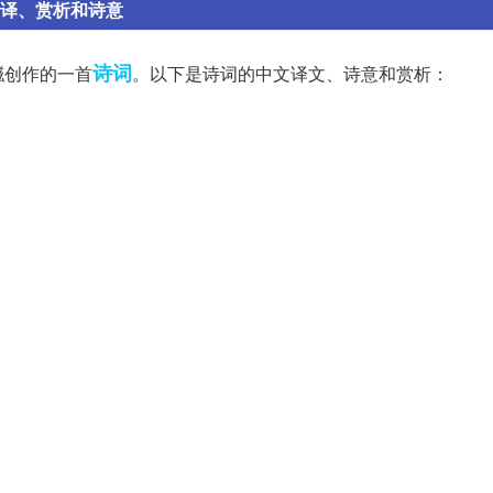
翻译、赏析和诗意
诗词
镃创作的一首
。以下是诗词的中文译文、诗意和赏析：