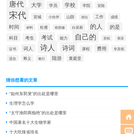
唐代
大学
学校
学员
学院
安陆
宋代
工作
宣城
山阴
小伙伴
成绩
岗位
的人
时间
的是
杜甫
白居易
材料
欧阳修
自己的
考试
科目
考生
能力
苏轼
英语
诗人
诗词
费用
词人
课程
证书
辛弃疾
陆游
黄庭坚
释义
适合
银行
猜你想看的文章
“如何东郭叟”的出处是哪里
生理学怎么学
“太守渔郎两痴绝”的出处是哪里
中国著名十大生物学家
十大吃辣省排名