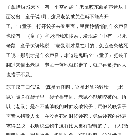
子拿蜡烛照床下，有一个空的袋子,老鼠咬东西的声音从里
面发出。童子说“啊，这只老鼠被关住就不能离开
了。”（童子）打开袋子来看里面，里面静悄悄的什么声音
也没有。（童子）举起蜡烛来搜索，发现袋子中有一只死
老鼠，童子惊讶地说：“老鼠刚才是在叫的，怎么会突然死
了呢？那刚才是什么声音，难道是鬼吗？”（童子）把袋子
翻过来倒出老鼠，老鼠一落地就逃走了，就是再敏捷的人
也措手不及。
苏子叹了口气说：“真是奇怪啊，这是老鼠的狡猾！（老
鼠）被关在袋子里，袋子很坚固、老鼠不能够咬破的。所
以（老鼠）是在不能够咬的时候咬破袋子，用假装咬袋子
声音来招致人来；在没有死的时候装死，凭借装死的外表
求得逃脱。我听说生物中没有比人更有智慧的了。（人)能