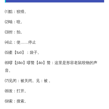
⑴黠：狡猾。
⑵啮：咬。
⑶拊：拍。
⑷止：使……停止
⑸橐【tuó】：袋子。
⑹嘐【jiāo】嘐聱【áo】聱：这里是形容老鼠咬物的声
音。
⑺见闭：被关闭。见：被 。
⑻发：打开。
⑼索：搜索。