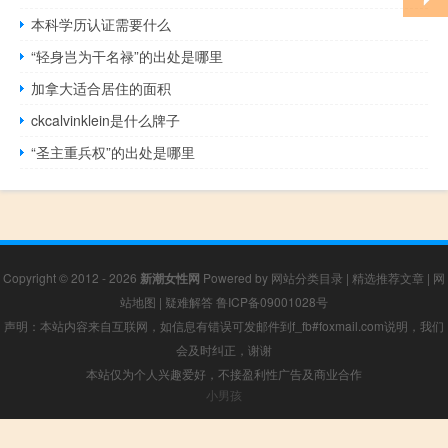
本科学历认证需要什么
“轻身岂为干名禄”的出处是哪里
加拿大适合居住的面积
ckcalvinklein是什么牌子
“圣主重兵权”的出处是哪里
Copyright © 2012 - 2026
新潮女性网
Powered by
网站分类目录
|
精选推荐文章
|
网
站地图
|
疑难解答
鲁ICP备09001028号
声明：本站内容来自互联网，如信息有错误可发邮件到f_fb#foxmail.com说明，我们
会及时纠正，谢谢
本站仅为个人兴趣爱好，不接盈利性广告及商业合作
小男孩