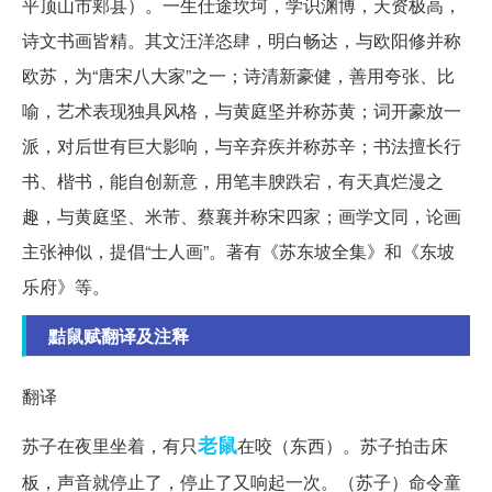
平顶山市郏县）。一生仕途坎坷，学识渊博，天资极高，
诗文书画皆精。其文汪洋恣肆，明白畅达，与欧阳修并称
欧苏，为“唐宋八大家”之一；诗清新豪健，善用夸张、比
喻，艺术表现独具风格，与黄庭坚并称苏黄；词开豪放一
派，对后世有巨大影响，与辛弃疾并称苏辛；书法擅长行
书、楷书，能自创新意，用笔丰腴跌宕，有天真烂漫之
趣，与黄庭坚、米芾、蔡襄并称宋四家；画学文同，论画
主张神似，提倡“士人画”。著有《苏东坡全集》和《东坡
乐府》等。
黠鼠赋翻译及注释
翻译
老鼠
苏子在夜里坐着，有只
在咬（东西）。苏子拍击床
板，声音就停止了，停止了又响起一次。（苏子）命令童