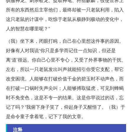
驯服神龙、刺杀蛟龙、捉取神龟、狩猎麒麟，役使世界上
所有的东西然后主宰他们，最终却被一只老鼠利用，陷入
这只老鼠的计谋中，吃惊于老鼠从极静到极动的变化中，
人的智慧在哪里呢？”
（我）坐下来，闭眼打盹，自己在心里想这件事的原因。
好像有人对我说“你只是多学而记住一点知识，但还是
离‘道’很远。你自己心里不专心，又受了外界事物的干扰、
左右，所以一只老鼠发出叫声就能招引你受它支配，帮它
改变困境。人能够在打破价值千金的碧玉时不动声色，而
在打破一口锅时失声尖叫；人能够搏取猛虎，可见到蜂蝎
时不免变色，这是不专一的结果。这是你早说过的话，忘
记了吗？”我俯下身子笑了，仰起身子又醒悟了。（我）于
是命令童子拿着笔，记下了我的文章。
注释