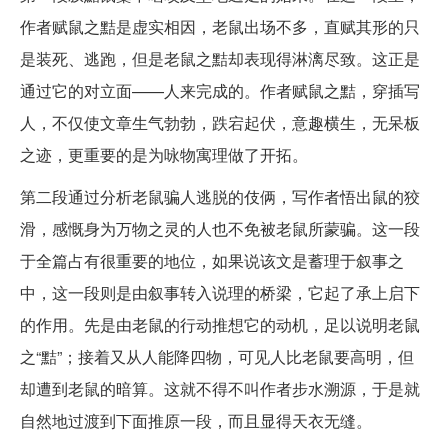
作者赋鼠之黠是虚实相因，老鼠出场不多，直赋其形的只
是装死、逃跑，但是老鼠之黠却表现得淋漓尽致。这正是
通过它的对立面——人来完成的。作者赋鼠之黠，穿插写
人，不仅使文章生气勃勃，跌宕起伏，意趣横生，无呆板
之迹，更重要的是为咏物寓理做了开拓。
第二段通过分析老鼠骗人逃脱的伎俩，写作者悟出鼠的狡
滑，感慨身为万物之灵的人也不免被老鼠所蒙骗。这一段
于全篇占有很重要的地位，如果说该文是蓄理于叙事之
中，这一段则是由叙事转入说理的桥梁，它起了承上启下
的作用。先是由老鼠的行动推想它的动机，足以说明老鼠
之“黠”；接着又从人能降四物，可见人比老鼠要高明，但
却遭到老鼠的暗算。这就不得不叫作者步水溯源，于是就
自然地过渡到下面推原一段，而且显得天衣无缝。