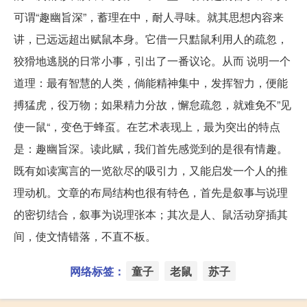
可谓“趣幽旨深”，蓄理在中，耐人寻味。就其思想内容来
讲，已远远超出赋鼠本身。它借一只黠鼠利用人的疏忽，
狡猾地逃脱的日常小事，引出了一番议论。从而 说明一个
道理：最有智慧的人类，倘能精神集中，发挥智力，便能
搏猛虎，役万物；如果精力分故，懈怠疏忽，就难免不”见
使一鼠“，变色于蜂虿。在艺术表现上，最为突出的特点
是：趣幽旨深。读此赋，我们首先感觉到的是很有情趣。
既有如读寓言的一览欲尽的吸引力，又能启发一个人的推
理动机。文章的布局结构也很有特色，首先是叙事与说理
的密切结合，叙事为说理张本；其次是人、鼠活动穿插其
间，使文情错落，不直不板。
网络标签：
童子
老鼠
苏子