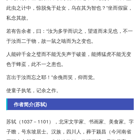
此虫之计中，惊脱兔于处女，乌在其为智也？”坐而假寐，
私念其故。
若有告余者，曰：“汝为多学而识之，望道而未见也，不一
于汝而二于物，故一鼠之啮而为之变也。
人能碎千金之璧而不能无失声于破釜，能搏猛虎不能无变
色于蜂虿，此不一之患也。
言出于汝而忘之耶！”余俛而笑，仰而觉。
使童子执笔，记余之作。
作者简介(苏轼)
苏轼（1037－1101），北宋文学家、书画家、美食家。字
子瞻，号东坡居士。汉族，四川人，葬于颍昌（今河南省