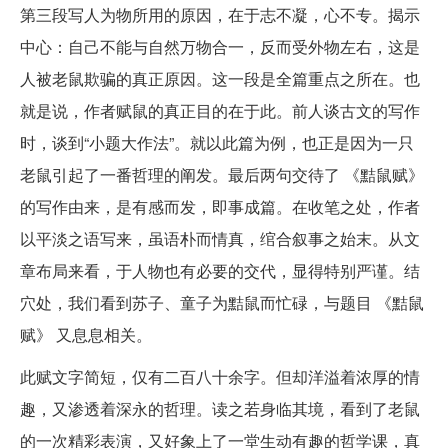
第三段写人为物所用的原因，在于志不凝，心不专。揭示
中心：自己不能与自然万物合一，反而受外物左右，这是
人被老鼠欺骗的真正原因。这一段是全篇重点之所在。也
就是说，作者赋鼠的真正目的在于此。前人谈古文的写作
时，谈到“小题大作法”。就以此篇为例，也正是因为一只
老鼠引起了一番哲理的阐发。最后两句交待了 《黠鼠赋》
的写作由来，是有感而发，即事成篇。在收笔之处，作者
以平淡之语写来，虽语朴而情真，绾合叙事之始末。从文
章布局来看，于人物也有必要的交代，显得特别严谨。结
穴处，我们看到苏子、童子为黠鼠而忙碌，与题目 《黠鼠
赋》 又息息相关。
此赋文字简短，仅有二百八十余字。但却洋溢着浓厚的情
趣，又渗透着深永的哲理。读之若身临其境，看到了老鼠
的一次精彩表演，又好象上了一堂生动有趣的哲学课，真