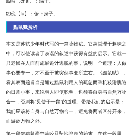
⒆虿【chài】：蝎子。
⒇俛【fǔ】：俯下身子。
黠鼠赋赏析
本文是苏轼少年时代写的一篇咏物赋。它寓哲理于趣味之
中，可以使读者于诙谐的叙述中获得有益的启示。它就一
只老鼠在人面前施展诡计逃脱的事，说明一个道理：人做
事心要专一，才不至于被突然事变所左右。《黠鼠赋》，
看其表面题旨当是通过黠鼠利用人的疏忽而乘机狡猾脱逃
的日常小事，来说明人即使聪明，也须将自身与自然万物
合一，否则将“见使于一鼠”的道理。带给我们的启示是：
我们应该将自身与自然万物合一，避免将两者区分开来，
而游於万物之外。
第一段叙黠鼠橐中啮咬及坠地逃走的始末。在这一段里，