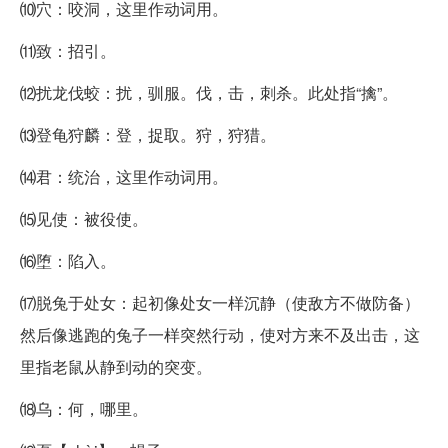
⑽穴：咬洞，这里作动词用。
⑾致：招引。
⑿扰龙伐蛟：扰，驯服。伐，击，刺杀。此处指“擒”。
⒀登龟狩麟：登，捉取。狩，狩猎。
⒁君：统治，这里作动词用。
⒂见使：被役使。
⒃堕：陷入。
⒄脱兔于处女：起初像处女一样沉静（使敌方不做防备）
然后像逃跑的兔子一样突然行动，使对方来不及出击，这
里指老鼠从静到动的突变。
⒅乌：何，哪里。