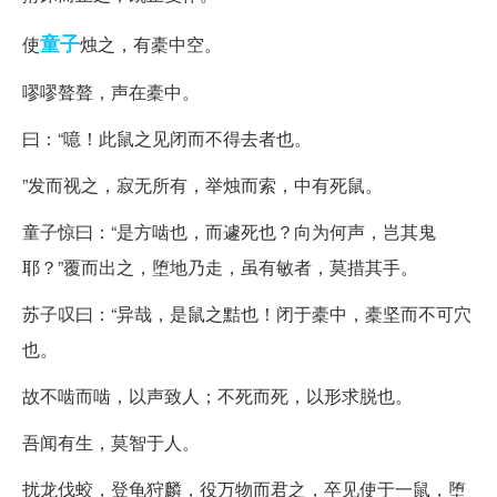
童子
使
烛之，有橐中空。
嘐嘐聱聱，声在橐中。
曰：“噫！此鼠之见闭而不得去者也。
”发而视之，寂无所有，举烛而索，中有死鼠。
童子惊曰：“是方啮也，而遽死也？向为何声，岂其鬼
耶？”覆而出之，堕地乃走，虽有敏者，莫措其手。
苏子叹曰：“异哉，是鼠之黠也！闭于橐中，橐坚而不可穴
也。
故不啮而啮，以声致人；不死而死，以形求脱也。
吾闻有生，莫智于人。
扰龙伐蛟，登龟狩麟，役万物而君之，卒见使于一鼠，堕