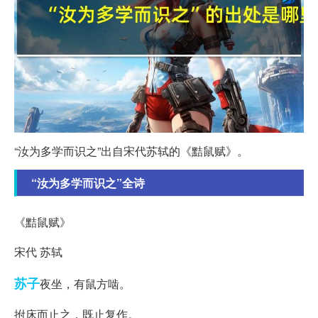
“汝为多学而识之”出自宋代苏轼的《黠鼠赋》。
“汝为多学而识之”全诗
《黠鼠赋》
宋代 苏轼
苏子
夜坐，有鼠方啮。
拊床而止之，既止复作。