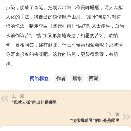
点染，便成了奇笔。把朝云出岫比作高峰睡醒，词人以拟
人化的手法，将自己的感情赋予山河。“瘦吟”句是写对诗
僧的忆念，暗用李白《戏赠杜甫》“借问别来太瘦生，总为
从前作诗苦”。“瘦”字又形象地表达了相思的苦怀。歇拍二
句，自相问答，饶有趣味。什么时候再相聚会呢？那就请
你寄来报春的梅花吧。这样的结尾，更显得雅致，有韵
味。
网络标签：
作者
烟水
西湖
上一篇
“凤枕云孤”的出处是哪里
下一篇
“惆怅拂瑶琴”的出处是哪里