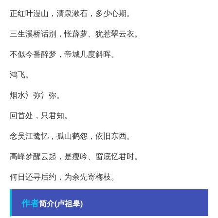
正红叶漫山，清泉漱石，多少心期。
三生溪桥话别，怅薜萝、犹惹翠云衣。
不似今番醉梦，帝城几度斜晖。
鸿飞。
烟水氵弥氵弥。
回首处，只君知。
念吴江鹭忆，孤山鹤怨，依旧东西。
高峰梦醒云起，是瘦吟、窗底忆君时。
何日还寻后约，为余先寄梅枝。
作者
简介(卢祖皋)