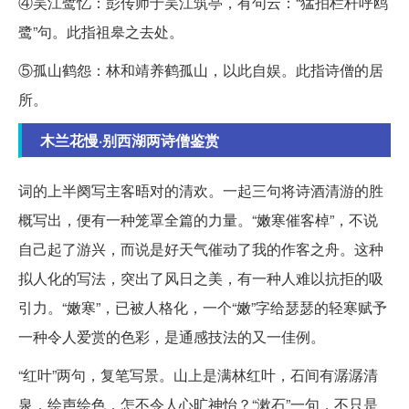
④吴江鹭忆：彭传师于吴江筑亭，有句云：“猛拍栏杆呼鸥
鹭”句。此指祖皋之去处。
⑤孤山鹤怨：林和靖养鹤孤山，以此自娱。此指诗僧的居
所。
木兰花慢·别西湖两诗僧鉴赏
词的上半阕写主客晤对的清欢。一起三句将诗酒清游的胜
概写出，便有一种笼罩全篇的力量。“嫩寒催客棹”，不说
自己起了游兴，而说是好天气催动了我的作客之舟。这种
拟人化的写法，突出了风日之美，有一种人难以抗拒的吸
引力。“嫩寒”，已被人格化，一个“嫩”字给瑟瑟的轻寒赋予
一种令人爱赏的色彩，是通感技法的又一佳例。
“红叶”两句，复笔写景。山上是满林红叶，石间有潺潺清
泉，绘声绘色，怎不令人心旷神怡？“漱石”一句，不只是