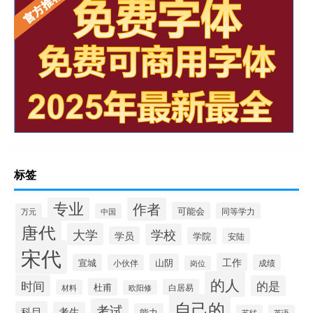
标签
专业
作者
可能会
同等学力
万元
中国
唐代
大学
学校
学员
学院
安陆
宋代
工作
宣城
山阴
小伙伴
成绩
岗位
的人
时间
的是
杜甫
白居易
材料
欧阳修
自己的
考试
科目
考生
能力
苏轼
英语