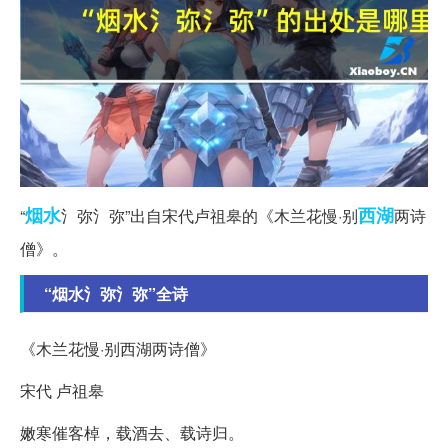
烟水
西湖
“
氵弥氵弥”出自宋代卢祖皋的《木兰花慢·别
两诗
僧》。
“烟水氵弥氵弥”全诗
《木兰花慢·别西湖两诗僧》
宋代 卢祖皋
嫩寒催客棹，载酒去、载诗归。