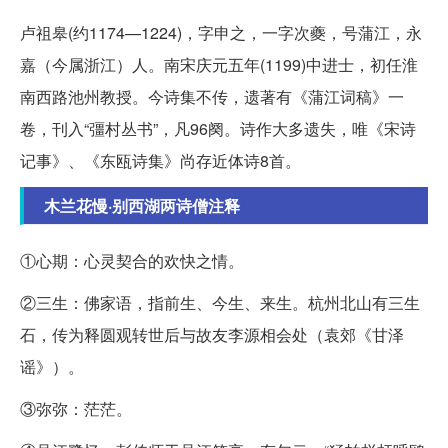
卢祖皋(约1174—1224)，字申之，一字次夔，号蒲江，永
嘉（今属浙江）人。南宋庆元五年(1199)中进士，初任淮
南西路池州教授。今诗集不传，遗著有《蒲江词稿》一
卷，刊入“彊村丛书”，凡96阕。诗作大多遗失，唯《宋诗
记事》、《东瓯诗集》尚存近体诗8首。
木兰花慢·别西湖两诗僧注释
①心期：心灵契合的欢快之情。
②三生：佛家语，指前生、今生、来生。杭州北山有三生
石，传为释圆观转世后与故友李源相会处（袁郊《甘泽
谣》）。
③弥弥：茫茫。