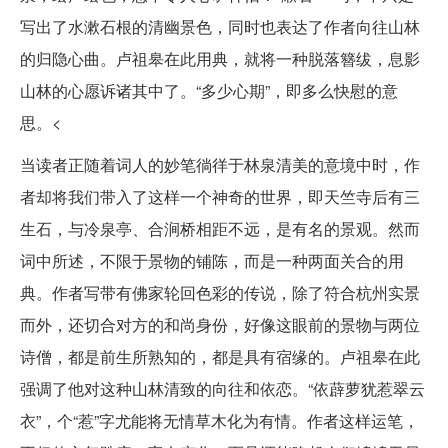
写出了水漱石根的清幽景色，同时也表达了作者向往山林
的归隐心曲。卢祖皋在此用典，就将一种脱落簪绂，息影
山林的心愿诉诸其中了。“多少心期”，即多么快慰的意
思。<
当读者正随着词人的妙笔徜徉于林泉清美的意境中时，作
者却将我们带入了这样一个神奇的世界，即天竺寺后有三
生石，与冷泉亭、合涧桥相距不远，是有名的景观。然而
词中所述，不限于景物的铺陈，而是一种两面关合的用
典。作者写带有佛家轮回色彩的传说，除了符合杭州实景
而外，还切合对方的和尚身份，好像这眼前的景物与两位
诗僧，都是前生所熟知的，都是具有宿缘的。卢祖皋在此
强调了他对这种山林清致的向往和依恋。“依薜萝犹惹翠云
衣”，个“惹”字尤能将无情草木化为有情。作者这样运笔，