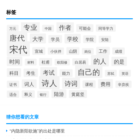
标签
专业
作者
可能会
同等学力
万元
中国
唐代
大学
学校
学员
学院
安陆
宋代
工作
宣城
山阴
小伙伴
成绩
岗位
的人
时间
的是
杜甫
白居易
材料
欧阳修
自己的
考试
科目
考生
能力
苏轼
英语
诗人
诗词
费用
词人
课程
证书
辛弃疾
陆游
黄庭坚
释义
适合
银行
猜你想看的文章
“内隐新阳欲施”的出处是哪里