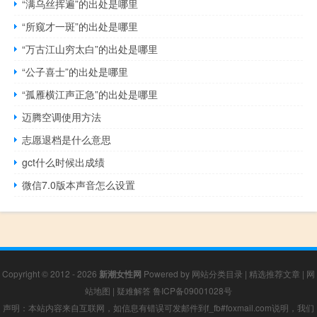
“满乌丝挥遍”的出处是哪里
“所窥才一斑”的出处是哪里
“万古江山穷太白”的出处是哪里
“公子喜士”的出处是哪里
“孤雁横江声正急”的出处是哪里
迈腾空调使用方法
志愿退档是什么意思
gct什么时候出成绩
微信7.0版本声音怎么设置
Copyright © 2012 - 2026
新潮女性网
Powered by
网站分类目录
|
精选推荐文章
|
网
站地图
|
疑难解答
鲁ICP备09001028号
声明：本站内容来自互联网，如信息有错误可发邮件到f_fb#foxmail.com说明，我们