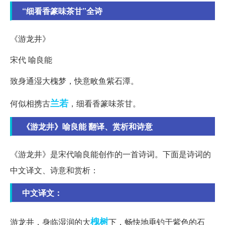
“细看香篆味茶甘”全诗
《游龙井》
宋代 喻良能
致身通湿大槐梦，快意畋鱼紫石潭。
兰若
何似相携古
，细看香篆味茶甘。
《游龙井》喻良能 翻译、赏析和诗意
《游龙井》是宋代喻良能创作的一首诗词。下面是诗词的
中文译文、诗意和赏析：
中文译文：
槐树
游龙井，身临湿润的大
下，畅快地垂钓于紫色的石