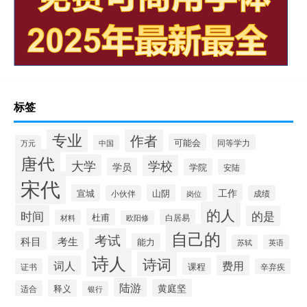
标签
专业
作者
可能会
同等学力
万元
中国
唐代
大学
学校
学员
学院
安陆
宋代
工作
宣城
山阴
小伙伴
成绩
岗位
的人
时间
的是
杜甫
白居易
材料
欧阳修
自己的
考试
科目
考生
能力
苏轼
英语
诗人
诗词
费用
词人
课程
证书
辛弃疾
陆游
黄庭坚
释义
适合
银行