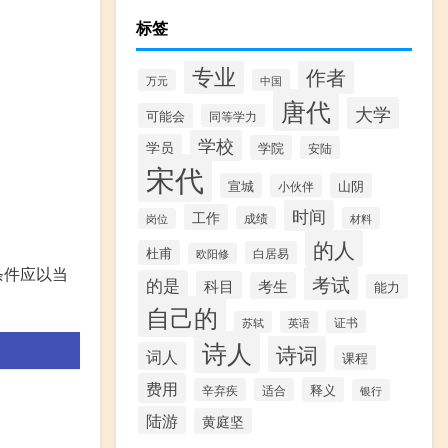
标签
专业
作者
万元
中国
唐代
大学
可能会
同等学力
学校
学员
学院
安陆
宋代
宣城
山阴
小伙伴
时间
工作
成绩
材料
岗位
的人
杜甫
白居易
欧阳修
条件应以当
考试
的是
科目
考生
能力
自己的
证书
苏轼
英语
诗人
诗词
词人
课程
费用
释义
辛弃疾
适合
银行
陆游
黄庭坚