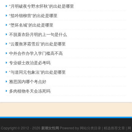
“月明破夜兮野水怀秋”的出处是哪里
“笳吟细柳营”的出处是哪里
“堕坏名城”的出处是哪里
不脱蓑衣卧月明的上一句是什么
“云覆衡茅霜雪后”的出处是哪里
中外合作办学入学门槛高不高
专业硕士政治是必考吗
“与道同元包象法”的出处是哪里
雅思国内哪个考点好
多肉植物冬天会冻死吗
Copyright © 2012 - 2026
新潮女性网
Powered by
网站分类目录
|
精选推荐文章
|
网