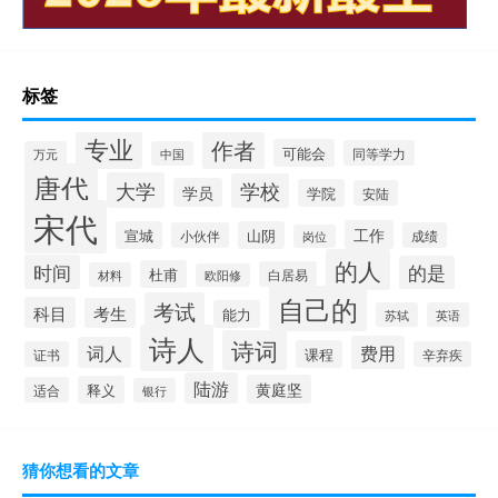
标签
专业
作者
可能会
同等学力
万元
中国
唐代
大学
学校
学员
学院
安陆
宋代
工作
宣城
山阴
小伙伴
成绩
岗位
的人
时间
的是
杜甫
白居易
材料
欧阳修
自己的
考试
科目
考生
能力
苏轼
英语
诗人
诗词
费用
词人
课程
证书
辛弃疾
陆游
黄庭坚
释义
适合
银行
猜你想看的文章