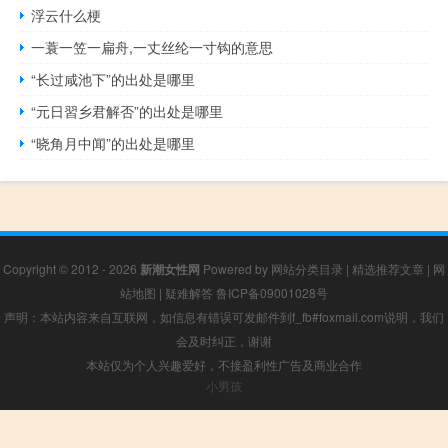
浮云什么梗
一蓑一笠一扁舟,一丈丝纶一寸钩的意思
“长过咸池下”的出处是哪里
“元日習乡君解否”的出处是哪里
“晓角月中闻”的出处是哪里
Copyright © 2012 - 2026
新潮女性网
Powered by
网站分类目录
|
精选推荐文章
|
网
站地图
|
疑难解答
鲁ICP备09001028号
声明：本站内容来自互联网，如信息有错误可发邮件到f_fb#foxmail.com说明，我们
会及时纠正，谢谢
本站仅为个人兴趣爱好，不接盈利性广告及商业合作
小男孩