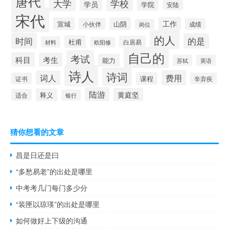
唐代
大学
学校
学员
学院
安陆
宋代
工作
宣城
山阴
小伙伴
成绩
岗位
的人
时间
的是
杜甫
白居易
材料
欧阳修
自己的
考试
科目
考生
能力
苏轼
英语
诗人
诗词
费用
词人
课程
证书
辛弃疾
陆游
黄庭坚
释义
适合
银行
猜你想看的文章
昌是日还是曰
“多愁易老”的出处是哪里
中考考几门每门多少分
“装匣以琼瑛”的出处是哪里
如何做好上下级的沟通