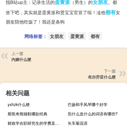
蛋黄派
女朋友
指B站up主：记录生活的
（男生）的
。都
都有
坐下吧，其实就是蛋黄派和贤宝宝官宣了啦！凎他
女
朋友陪他吃饭了！我还是条狗
网络标签：
女朋友
蛋黄派
都有
上一篇
内媚什么梗
下一篇
布尔乔亚什么梗
相关问题
yxhzk什么梗
巴扬和手风琴哪个好学
斯凯奇熊猫鞋哪款经典
煎什么迭什么的词语有哪些?
财政学在职研究生的学费及学制各是多少
矢车菊花语